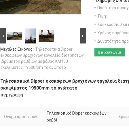
Πληρωμής & Αποσ
Ποσότητα παραγγ
Τιμή:
Συσκευασία λεπτ
Χρόνος παράδοσ
Δυνατότητα προ
Μεγάλες Εικόνας :
Τηλεσκοπικά Dipper
Επικοινωνία
εκσκαφέων βραχιόνων εργαλεία διατρήσεων
ιδρύματος ραβδιών με βάθος KM180
σκαψίματος 19500mm το ανώτατο
Τηλεσκοπικά Dipper εκσκαφέων βραχιόνων εργαλεία δια
σκαψίματος 19500mm το ανώτατο
περιγραφή
Τηλεσκοπικό Dipper εκσκαφέων
Όνομα προϊόντων:
Χρώμ
ραβδί