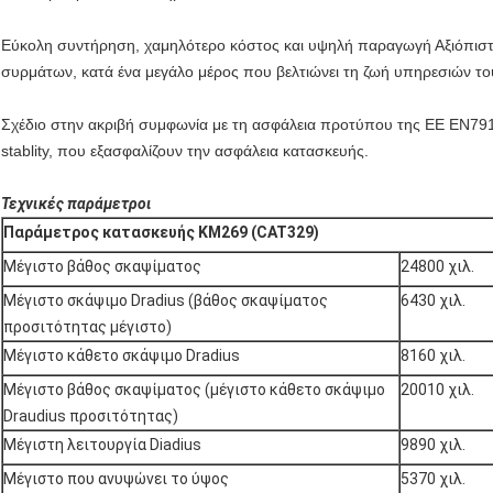
Εύκολη συντήρηση, χαμηλότερο κόστος και υψηλή παραγωγή Αξιόπιστ
συρμάτων, κατά ένα μεγάλο μέρος που βελτιώνει τη ζωή υπηρεσιών το
Σχέδιο στην ακριβή συμφωνία με τη ασφάλεια προτύπου της ΕΕ EN791,
stablity, που εξασφαλίζουν την ασφάλεια κατασκευής.
Τεχνικές παράμετροι
Παράμετρος κατασκευής KM269 (CAT329)
Μέγιστο βάθος σκαψίματος
24800 χιλ.
Μέγιστο σκάψιμο Dradius (βάθος σκαψίματος
6430 χιλ.
προσιτότητας μέγιστο)
Μέγιστο κάθετο σκάψιμο Dradius
8160 χιλ.
Μέγιστο βάθος σκαψίματος (μέγιστο κάθετο σκάψιμο
20010 χιλ.
Draudius προσιτότητας)
Μέγιστη λειτουργία Diadius
9890 χιλ.
Μέγιστο που ανυψώνει το ύψος
5370 χιλ.