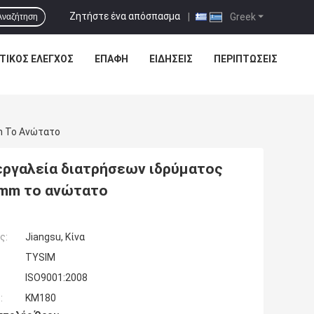
Ζητήστε ένα απόσπασμα
|
Greek
Αναζήτηση
ΤΙΚΌΣ ΈΛΕΓΧΟΣ
ΕΠΑΦΉ
ΕΙΔΗΣΕΙΣ
ΠΕΡΙΠΤΏΣΕΙΣ
m Το Ανώτατο
εργαλεία διατρήσεων ιδρύματος
0mm το ανώτατο
ς:
Jiangsu, Κίνα
TYSIM
ISO9001:2008
:
KM180