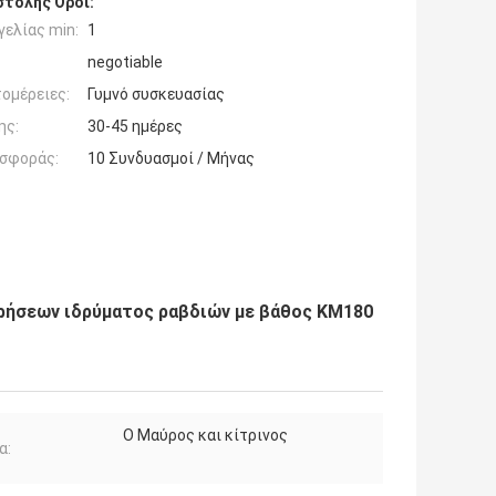
τολής Όροι:
ελίας min:
1
negotiable
ομέρειες:
Γυμνό συσκευασίας
ης:
30-45 ημέρες
σφοράς:
10 Συνδυασμοί / Μήνας
τρήσεων ιδρύματος ραβδιών με βάθος KM180
Ο Μαύρος και κίτρινος
α: