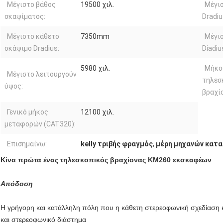
Μέγιστο βάθος
19500 χιλ.
Μέγι
σκαψίματος:
Dradiu
Μέγιστο κάθετο
7350mm
Μέγισ
σκάψιμο Dradius:
Diadiu
5980 χιλ.
Μήκο
Μέγιστο λειτουργούν
τηλεσ
ύψος:
βραχίο
Γενικό μήκος
12100 χιλ.
μεταφορών (CAT320):
Επισημαίνω:
kelly τριβής φραγμός
,
μέρη μηχανών κατ
Κίνα πρώτα ένας τηλεσκοπικός βραχίονας KM260 εκσκαφέων
Απόδοση
Η γρήγορη και κατάλληλη πόλη που η κάθετη στερεοφωνική σχεδίαση κα
και στερεοφωνικό διάστημα