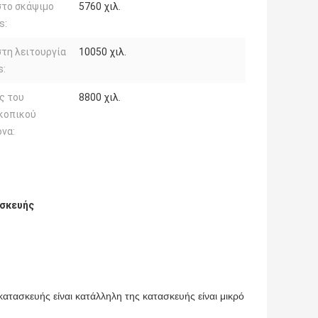
στο σκάψιμο
5760 χιλ.
s:
τη λειτουργία
10050 χιλ.
s:
ς του
8800 χιλ.
κοπικού
να:
ασκευής
τασκευής είναι κατάλληλη της κατασκευής είναι μικρό