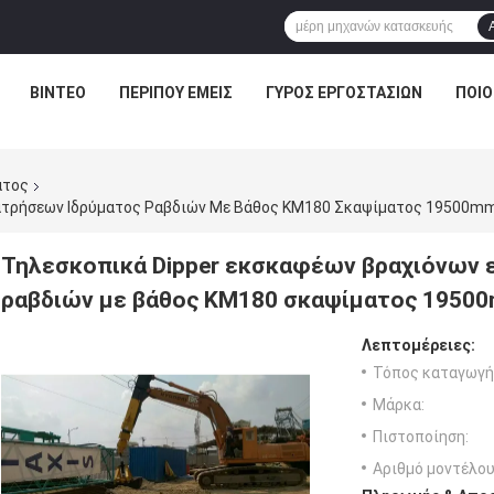
ΒΊΝΤΕΟ
ΠΕΡΊΠΟΥ ΕΜΕΊΣ
ΓΎΡΟΣ ΕΡΓΟΣΤΑΣΊΩΝ
ΠΟΙΟ
ατος
ιατρήσεων Ιδρύματος Ραβδιών Με Βάθος KM180 Σκαψίματος 19500m
Τηλεσκοπικά Dipper εκσκαφέων βραχιόνων 
ραβδιών με βάθος KM180 σκαψίματος 1950
Λεπτομέρειες:
Τόπος καταγωγή
Μάρκα:
Πιστοποίηση:
Αριθμό μοντέλου