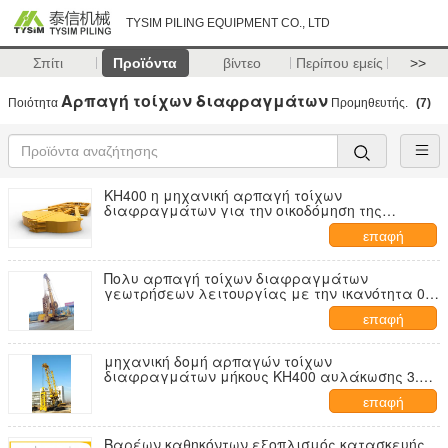
TYSIM PILING EQUIPMENT CO., LTD
Σπίτι
Προϊόντα
βίντεο
Περίπου εμείς
>>
Αρπαγή τοίχων διαφραγμάτων
Ποιότητα
Προμηθευτής.
(7)
KH400 η μηχανική αρπαγή τοίχων
διαφραγμάτων για την οικοδόμηση της
οικοδόμησης ιδρύματος συνεργάστηκε με
επαφή
Πολυ αρπαγή τοίχων διαφραγμάτων
γεωτρήσεων λειτουργίας με την ικανότητα 0.8
- 1.8 μ ³ KH40
επαφή
μηχανική δομή αρπαγών τοίχων
διαφραγμάτων μήκους KH400 αυλάκωσης 3.5m
του υπογείου και του βαθιού ιδρύματος
επαφή
Βαρέων καθηκόντων εξοπλισμός κατασκευής