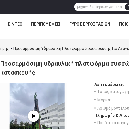
ΒΊΝΤΕΟ
ΠΕΡΊΠΟΥ ΕΜΕΊΣ
ΓΎΡΟΣ ΕΡΓΟΣΤΑΣΊΩΝ
ΠΟΙΟ
πηξης
Προσαρμόσιμη Υδραυλική Πλατφόρμα Συσσώρευσης Για Ανάγ
Προσαρμόσιμη υδραυλική πλατφόρμα συσσώ
κατασκευής
Λεπτομέρειες:
Τόπος καταγωγή
Μάρκα:
Αριθμό μοντέλου
Πληρωμής & Αποσ
Ποσότητα παραγγ