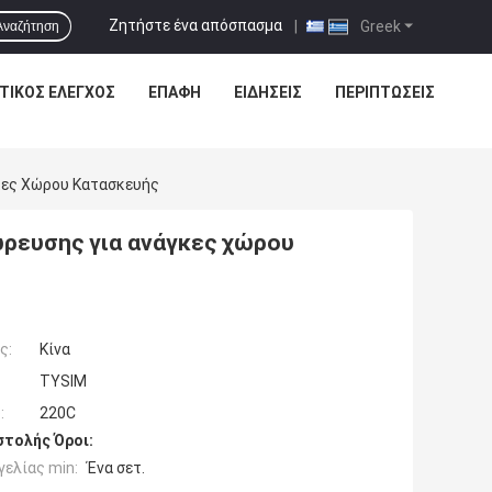
Ζητήστε ένα απόσπασμα
|
Greek
Αναζήτηση
ΤΙΚΌΣ ΈΛΕΓΧΟΣ
ΕΠΑΦΉ
ΕΙΔΗΣΕΙΣ
ΠΕΡΙΠΤΏΣΕΙΣ
κες Χώρου Κατασκευής
ρευσης για ανάγκες χώρου
ς:
Κίνα
TYSIM
:
220C
τολής Όροι:
ελίας min:
Ένα σετ.