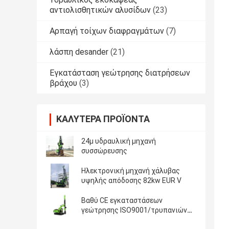
αντιολισθητικών αλυσίδων
(23)
Αρπαγή τοίχων διαφραγμάτων
(7)
λάσπη desander
(21)
Εγκατάσταση γεώτρησης διατρήσεων
βράχου
(3)
ΚΑΛΎΤΕΡΑ ΠΡΟΪΌΝΤΑ
24μ υδραυλική μηχανή
συσσώρευσης
Ηλεκτρονική μηχανή χάλυβας
υψηλής απόδοσης 82kw EUR V
Βαθύ CE εγκαταστάσεων
γεώτρησης ISO9001/τρυπανιών
ιδρύματος