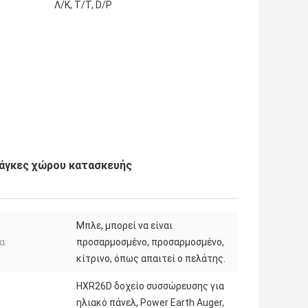
Λ/Κ, Τ/Τ, D/P
άγκες χώρου κατασκευής
Μπλε, μπορεί να είναι
α:
προσαρμοσμένο, προσαρμοσμένο,
κίτρινο, όπως απαιτεί ο πελάτης.
HXR26D δοχείο συσσώρευσης για
ηλιακό πάνελ, Power Earth Auger,