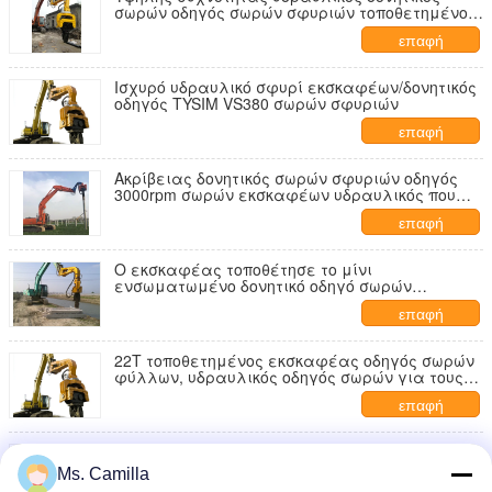
σωρών οδηγός σωρών σφυριών τοποθετημένος
εκσκαφέας
επαφή
Ισχυρό υδραυλικό σφυρί εκσκαφέων/δονητικός
οδηγός TYSIM VS380 σωρών σφυριών
επαφή
Ακρίβειας δονητικός σωρών σφυριών οδηγός
3000rpm σωρών εκσκαφέων υδραυλικός που
συσσωρεύει τον εξοπλισμό
επαφή
Ο εκσκαφέας τοποθέτησε το μίνι
ενσωματωμένο δονητικό οδηγό σωρών
εξοπλισμού κατασκευής σφυριών σωρών
επαφή
22T τοποθετημένος εκσκαφέας οδηγός σωρών
φύλλων, υδραυλικός οδηγός σωρών για τους
εκσκαφείς
επαφή
Κάθετο δονητικό σφυρί 2586*1460*737mm
σωρών χάλυβα συνήθειας 45# υψηλής
Ms. Camilla
ταχύτητας