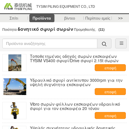
TYSIM PILING EQUIPMENT CO., LTD
Σπίτι
Προϊόντα
βίντεο
Περίπου εμείς
>>
δονητικό σφυρί σωρών
Ποιότητα
Προμηθευτής.
(11)
Τοποθετημένος οδηγός σωρών εκσκαφέων
TYSIM VS400 σφυρί/Drive σφυρί 2.15t σωρών
επαφή
Υδραυλικό σφυρί αντίκτυπου 3000rpm για την
υψηλή συχνότητα εκσκαφέων
επαφή
Vibro σωρών φύλλων εκσκαφέων υδραυλικό
σφυρί για τον εκσκαφέα 20 τόνου
επαφή
Υψηλής συχνότητας υδραυλικός δονητικός