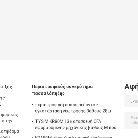
Αφή
πηξης
Περιστροφικός συγκρότημα
πασσαλόπηξης
σης
ί
περιστροφική συσσωρεύοντας
KR150C
εγκατάσταση γεώτρησης βάθους 28 μ
υφορικός
τρυπώντας με τρυπάνι με τη ροπή 80
ια την
TYSIM KR80M 13 κατασκευή CFA
kN.m ταχύτητα περιστροφής 8 - 30
m
εφαρμοσμένης μηχανικής βάθους Μ που
περιστροφών/λεπτό KR80A
πλατφόρμα
συσσωρεύει την εγκατάσταση
χώρου