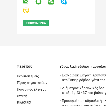
περίπου
Υδραυλική εξέδρα πασσαλό
Εκσκαφέας μηχανή τρύπαν
Περίπου εμείς
στοίβασης ράβδος γάτα σασ
Γύρος εργοστασίων
βελονίστρες προδιαγραφή 
Διάμετρος Υδραυλικός δορ
Ποιοτικός έλεγχος
σταθμός 43 / 37max βάθος γ
επαφή
κατασκευή KR125A 1500m
Προσαρμόσιμη υδραυλική 
ΕΙΔΗΣΕΙΣ
συσσώρευσης για ανάγκες 