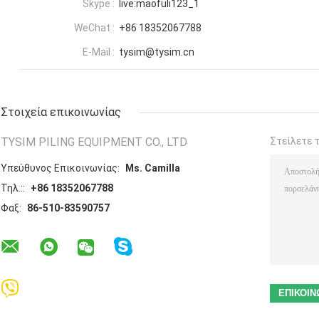
Skype :
live:maofuli123_1
WeChat :
+86 18352067788
E-Mail :
tysim@tysim.cn
Στοιχεία επικοινωνίας
TYSIM PILING EQUIPMENT CO., LTD
Στείλετε 
Υπεύθυνος Επικοινωνίας:
Ms. Camilla
Τηλ.::
+86 18352067788
Φαξ:
86-510-83590757