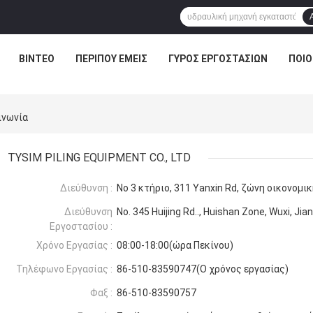
ΒΊΝΤΕΟ
ΠΕΡΊΠΟΥ ΕΜΕΊΣ
ΓΎΡΟΣ ΕΡΓΟΣΤΑΣΊΩΝ
ΠΟΙΟ
ινωνία
TYSIM PILING EQUIPMENT CO., LTD
Διεύθυνση :
Νο 3 κτήριο, 311 Yanxin Rd, ζώνη οικονομικ
Διεύθυνση
No. 345 Huijing Rd.., Huishan Zone, Wuxi, Jia
Εργοστασίου :
Χρόνο Εργασίας :
08:00-18:00(ώρα Πεκίνου)
Τηλέφωνο Εργασίας :
86-510-83590747(Ο χρόνος εργασίας)
Φαξ :
86-510-83590757