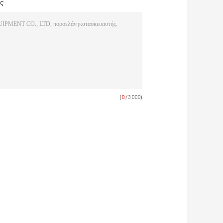
άς
(
0
/ 3000)