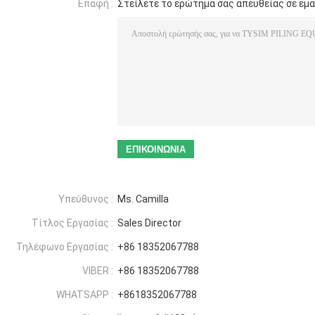
Επαφή :
Στείλετε το ερώτημά σας απευθείας σε εμ
Υπεύθυνος :
Ms. Camilla
Τίτλος Εργασίας :
Sales Director
Τηλέφωνο Εργασίας :
+86 18352067788
VIBER :
+86 18352067788
WHATSAPP :
+8618352067788