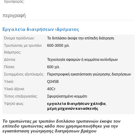
προσφοράς:
περιγραφή
Εργαλεία διατρήσεων ιδρύματος
Όνομα προϊόντων:
Το διπλάσιο έκοψε την επίπεδη διάτρηση
Τρυπώντας με τρυπάνι
600-3000 χιλ.
διάμετρος:
Δόντια:
Τεχνολογία σφαιρών ή κομμάτια κυλίνδρων
Πίσσα:
600 χιλ.
Συνημμένος εξοπλισμός:
Περιστροφική εγκατάσταση γεώτρησης διατρήσεων
Υλικό:
Q345B
Υλικό άξονα:
40Cr
Τύπος επεξεργασίας:
Σφυρηλατημένο κομμάτι
εργαλεία διατρήσεων χάλυβα
Υψηλό φως:
,
μέρη μηχανών κατασκευής
Το τρυπώντας με τρυπάνι διπλάσιο τρυπανιών έκοψε τον
επίπεδο τρυπώντας κάδο που χρησιμοποιήθηκε για την
εγκατάσταση γεώτρησης διατρήσεων βράχου