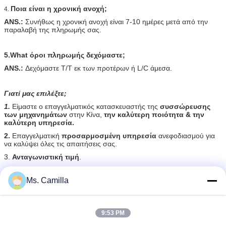
Ποια είναι η χρονική ανοχή;
4.
ANS.:
Συνήθως η χρονική ανοχή είναι 7-10 ημέρες μετά από την
παραλαβή της πληρωμής σας.
5.What όροι πληρωμής δεχόμαστε;
ANS.:
Δεχόμαστε T/T εκ των προτέρων ή L/C άμεσα.
Γιατί μας επιλέξτε;
1.
Είμαστε ο επαγγελματικός κατασκευαστής της
συσσώρευσης
των μηχανημάτων
στην Κίνα,
την καλύτερη ποιότητα & την
καλύτερη υπηρεσία.
2.
Επαγγελματική
προσαρμοσμένη υπηρεσία
ανεφοδιασμού για
να καλύψει όλες τις απαιτήσεις σας.
3.
Ανταγωνιστική τιμή
.
Ms. Camilla
εργαλεία διατρήσεων χάλυβα
Ετικέττες:
,
μέρη μηχανών κατασκευής
kelly τριβής φραγμός
,
9:53 PM
Αποκτήστε την καλύτερη τιμή για