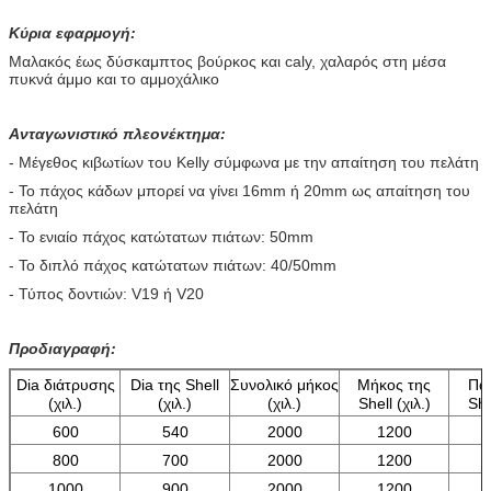
Κύρια εφαρμογή:
Μαλακός έως δύσκαμπτος βούρκος και caly, χαλαρός στη μέσα
πυκνά άμμο και το αμμοχάλικο
Ανταγωνιστικό πλεονέκτημα:
- Μέγεθος κιβωτίων του Kelly σύμφωνα με την απαίτηση του πελάτη
- Το πάχος κάδων μπορεί να γίνει 16mm ή 20mm ως απαίτηση του
πελάτη
- Το ενιαίο πάχος κατώτατων πιάτων: 50mm
- Το διπλό πάχος κατώτατων πιάτων: 40/50mm
- Τύπος δοντιών: V19 ή V20
Προδιαγραφή:
Dia διάτρυσης
Dia της Shell
Συνολικό μήκος
Μήκος της
Πά
(χιλ.)
(χιλ.)
(χιλ.)
Shell (χιλ.)
She
600
540
2000
1200
800
700
2000
1200
1000
900
2000
1200