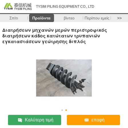
TYSIM PILING EQUIPMENT CO., LTD
Σπίτι
Προϊόντα
βίντεο
Περίπου εμείς
>>
Διατρήσεων μηχανών μερών περιστροφικός
διατρήσεων κάδος κατώτατων τρυπανιών
εγκαταστάσεων γεώτρησης διπλός
Καλύτερη τιμή
επαφή