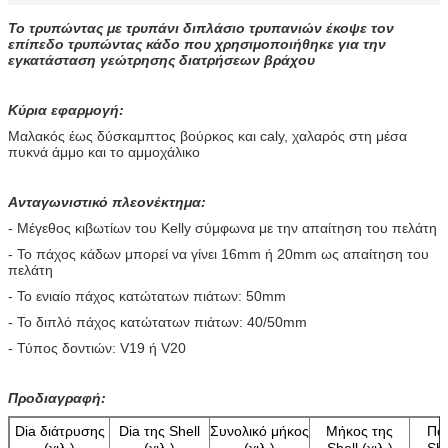
Το τρυπώντας με τρυπάνι διπλάσιο τρυπανιών έκοψε τον
επίπεδο τρυπώντας κάδο που χρησιμοποιήθηκε για την
εγκατάσταση γεώτρησης διατρήσεων βράχου
Κύρια εφαρμογή:
Μαλακός έως δύσκαμπτος βούρκος και caly, χαλαρός στη μέσα
πυκνά άμμο και το αμμοχάλικο
Ανταγωνιστικό πλεονέκτημα:
- Μέγεθος κιβωτίων του Kelly σύμφωνα με την απαίτηση του πελάτη
- Το πάχος κάδων μπορεί να γίνει 16mm ή 20mm ως απαίτηση του
πελάτη
- Το ενιαίο πάχος κατώτατων πιάτων: 50mm
- Το διπλό πάχος κατώτατων πιάτων: 40/50mm
- Τύπος δοντιών: V19 ή V20
Προδιαγραφή:
Dia διάτρυσης
Dia της Shell
Συνολικό μήκος
Μήκος της
Πά
(χιλ.)
(χιλ.)
(χιλ.)
Shell (χιλ.)
She