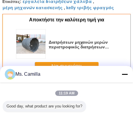
εργαλεία διατρήσεων χάλυβα
Ετικέττες:
,
μέρη μηχανών κατασκευής
kelly τριβής φραγμός
,
Αποκτήστε την καλύτερη τιμή για
Διατρήσεων μηχανών μερών
περιστροφικός διατρήσεων
κάδος κατώτατων τρυπανιών
εγκαταστάσεων γεώτρησης
διπλός
Να συνεχίσει
Ms. Camilla
Εργαλεία διατρήσεων ιδρύματος
Περισσότεροι
11:19 AM
Good day, what product are you looking for?
λεία
Εργαλεία
Εργαλεία
Εργαλεία
24.8 
ρησης
γεώτρησης
γεώτρησης
γεώτρησης
Εκσκα
ίων με
θεμελίων με εύρος
θεμελίων με
θεμελίων βαρέως
Τηλεσκο
ρο 600-
διαμέτρου 600-
σπειρωτές ή
τύπου με διάμετρο
Βραχί
 και
3000 mm και
ταχυσύνδετες
600-3000 mm και