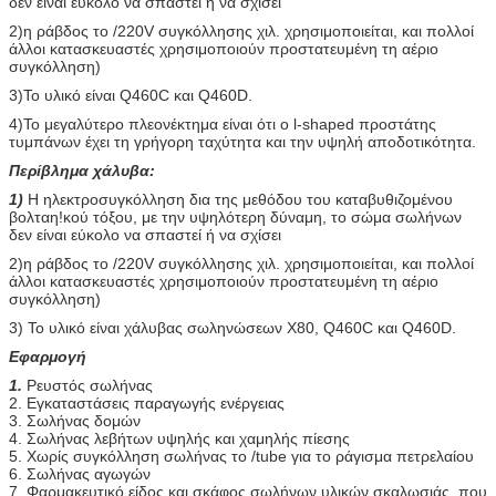
δεν είναι εύκολο να σπαστεί ή να σχίσει
2)η ράβδος το /220V συγκόλλησης χιλ. χρησιμοποιείται, και πολλοί
άλλοι κατασκευαστές χρησιμοποιούν προστατευμένη τη αέριο
συγκόλληση)
3)Το υλικό είναι Q460C και Q460D.
4)Το μεγαλύτερο πλεονέκτημα είναι ότι ο l-shaped προστάτης
τυμπάνων έχει τη γρήγορη ταχύτητα και την υψηλή αποδοτικότητα.
Περίβλημα χάλυβα:
1)
Η ηλεκτροσυγκόλληση δια της μεθόδου του καταβυθιζομένου
βολταη!κού τόξου, με την υψηλότερη δύναμη, το σώμα σωλήνων
δεν είναι εύκολο να σπαστεί ή να σχίσει
2)η ράβδος το /220V συγκόλλησης χιλ. χρησιμοποιείται, και πολλοί
άλλοι κατασκευαστές χρησιμοποιούν προστατευμένη τη αέριο
συγκόλληση)
3) Το υλικό είναι χάλυβας σωληνώσεων X80, Q460C και Q460D.
Εφαρμογή
1.
Ρευστός σωλήνας
2. Εγκαταστάσεις παραγωγής ενέργειας
3. Σωλήνας δομών
4. Σωλήνας λεβήτων υψηλής και χαμηλής πίεσης
5. Χωρίς συγκόλληση σωλήνας το /tube για το ράγισμα πετρελαίου
6. Σωλήνας αγωγών
7. Φαρμακευτικό είδος και σκάφος σωλήνων υλικών σκαλωσιάς, που