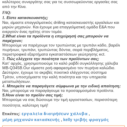
καλύτερος συνεργάτης σας για τις συσσωρεύοντας εργασίες σας
από την Κίνα.
FAQ:
Είστε κατασκευαστής;
1.
Ναι, είμαστε επαγγελματικός driiling κατασκευαστής εργαλείων και
μερών μηχανών. Και έχουμε μια επαγγελματική ομάδα Ε&Α που
ενεργούν ένας ηγέτης στον τομέα.
2.What είναι τα προϊόντα η επιχείρησή σας μπορούν να
παρέχουν;
Μπορούμε να παρέχουμε τον τρυπώντας με τρυπάνι κάδο, βαρέλι
πυρήνων, τρυπάνι, τρυπώντας δόντια, σειρά περιβλήματος,
περιστροφικά εξαρτήματα εγκαταστάσεων γεώτρησης ect.
3.
Πώς ελέγχετε την ποιότητα των προϊόντων σας;
Κατ' αρχάς, χρησιμοποιούμε το καλό ραβδί συγκόλλησης χάλυβα
ΜΒ-Q345B.Our είμαστε ροή-αφαιρεσμένο τον πυρήνα καλώδιο.
Δεύτερον, έχουμε το ακριβές ποιοτικό ελέγχοντας σύστημα
Τρίτον, υποσχόμαστε την καλή ποιότητα και την υπηρεσία
μεταπωλήσεων.
4.
Μπορείτε να παραγάγετε σύμφωνα με την ειδική απαίτηση;
Ναι, μπορούμε να παραγάγουμε τα προσαρμοσμένα προϊόντα.
5.How είναι το προϊόν σας τιμή;
Μπορούμε να σας δώσουμε την τιμή εργοστασίων, περισσότερη
ποσότητα, καλύτερη τιμή!
εργαλεία διατρήσεων χάλυβα
Ετικέττες:
,
μέρη μηχανών κατασκευής
kelly τριβής φραγμός
,