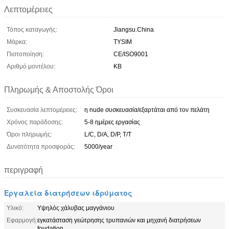
Λεπτομέρειες
Τόπος καταγωγής:
Jiangsu.China
Μάρκα:
TYSIM
Πιστοποίηση:
CE/ISO9001
Αριθμό μοντέλου:
KB
Πληρωμής & Αποστολής Όροι
Συσκευασία λεπτομέρειες:
η nude συσκευασία/εξαρτάται από τον πελάτη
Χρόνος παράδοσης:
5-8 ημέρες εργασίας
Όροι πληρωμής:
L/C, D/A, D/P, T/T
Δυνατότητα προσφοράς:
5000/year
περιγραφή
Εργαλεία διατρήσεων ιδρύματος
Υλικό:
Υψηλός χάλυβας μαγγάνιου
Εφαρμογή:
εγκατάσταση γεώτρησης τρυπανιών και μηχανή διατρήσεων
foudation