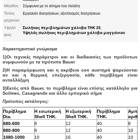
Μέγεθος:
Σύμφωνα με το αίτημα του πελάτη
Τύπος
Εργαλείο διατρήσεων, εξοπλισμός διατρήσεων
μηχανών:
Σωλήνας περιβλημάτων χάλυβα THK 25
Υψηλό
,
Υψηλός σωλήνας περιβλημάτων χάλυβα μαγγάνιου
φως:
Χαρακτηριστικό γνώρισμα
1)Οι τεχνικές παράμετροι και οι διαδικασίες των προϊόντων
συμφωνούν με τα πρότυπα Bauer
2)Η παραμόρφωση και η ακρίβεια con αυστηρά ψαρεύονται
αν και η θερμική επεξεργασία, κάθε περίβλημα είναι
ανταλλάξιμη
3)Εκτός από Bauer, το περίβλημα είναι επίσης κατάλληλο για
Soilmec, Casagrande και άλλο εμπορικό σήμα
Πρότυπος κατάλογος:
Περίβλημα
Η εσωτερική
Η εξωτερική
Περίβλημα
Αμπα
Dia.
Shell THK.
Shell THK.
THK.
αριθ.
680-600
8
12
40
8
880-800
8
12
40
10
1080-1000
10
16
40
10