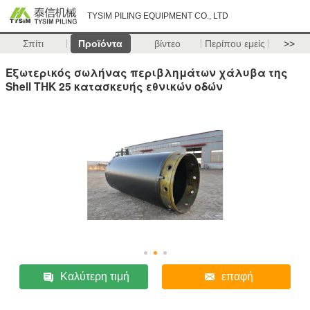
TYSIM PILING EQUIPMENT CO., LTD
Σπίτι
Προϊόντα
βίντεο
Περίπου εμείς
>>
Εξωτερικός σωλήνας περιβλημάτων χάλυβα της
Shell THK 25 κατασκευής εθνικών οδών
Καλύτερη τιμή
επαφή