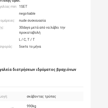
τολής Όροι:
ελίας min:
1SET
negotiable
ομέρειες:
nude συσκευασία
ης:
30days μετά από να λάβει την
προκαταβολή
L / C, T / T
σφοράς:
5sets το μήνα
γαλεία διατρήσεων ιδρύματος βραχιόνων
μογή:
σκάβοντας τρύπες
990kg