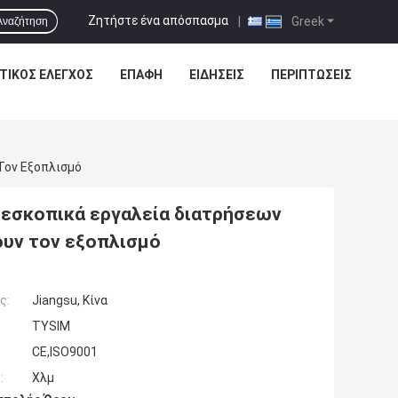
Ζητήστε ένα απόσπασμα
|
Greek
Αναζήτηση
ΤΙΚΌΣ ΈΛΕΓΧΟΣ
ΕΠΑΦΉ
ΕΙΔΗΣΕΙΣ
ΠΕΡΙΠΤΏΣΕΙΣ
Τον Εξοπλισμό
εσκοπικά εργαλεία διατρήσεων
υν τον εξοπλισμό
ς:
Jiangsu, Κίνα
TYSIM
CE,ISO9001
:
Χλμ