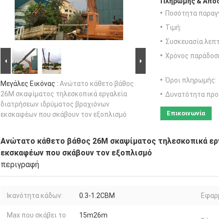
Πληρωμής & Αποσ
Ποσότητα παραγγ
Τιμή:
Συσκευασία λεπτ
Χρόνος παράδοσ
Όροι πληρωμής:
Μεγάλες Εικόνας :
Ανώτατο κάθετο βάθος
26M σκαψίματος τηλεσκοπικά εργαλεία
Δυνατότητα προ
διατρήσεων ιδρύματος βραχιόνων
Επικοινωνία
εκσκαφέων που σκάβουν τον εξοπλισμό
Ανώτατο κάθετο βάθος 26M σκαψίματος τηλεσκοπικά ερ
εκσκαφέων που σκάβουν τον εξοπλισμό
περιγραφή
Ικανότητα κάδων:
0.3-1.2CBM
Εφαρ
Max που σκάβει το
15m26m