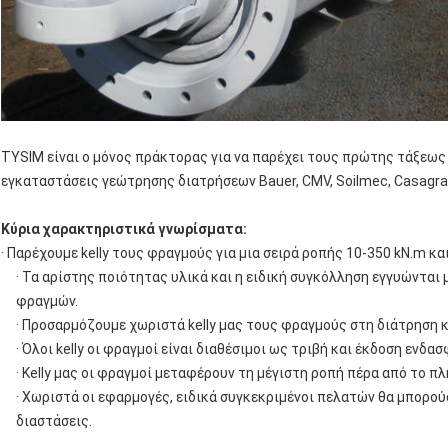
TYSIM είναι ο μόνος πράκτορας για να παρέχει τους πρώτης τάξεως 
εγκαταστάσεις γεώτρησης διατρήσεων Bauer, CMV, Soilmec, Casagrand
Κύρια χαρακτηριστικά γνωρίσματα:
· Παρέχουμε kelly τους φραγμούς για μια σειρά ροπής 10-350 kN.m και
· Τα αρίστης ποιότητας υλικά και η ειδική συγκόλληση εγγυώνται μ
φραγμών.
· Προσαρμόζουμε χωριστά kelly μας τους φραγμούς στη διάτρηση 
· Όλοι kelly οι φραγμοί είναι διαθέσιμοι ως τριβή και έκδοση ενδα
· Kelly μας οι φραγμοί μεταφέρουν τη μέγιστη ροπή πέρα από το π
· Χωριστά οι εφαρμογές, ειδικά συγκεκριμένοι πελατών θα μπορούσ
διαστάσεις.