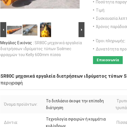
Ποσότητα παραγγ
Τιμή:
Συσκευασία λεπτ
Χρόνος παράδοσ
Όροι πληρωμής:
Μεγάλες Εικόνας :
SR80C μηχανικά εργαλεία
διατρήσεων ιδρύματος τύπων Soilmec
Δυνατότητα προ
φραγμών του Kelly 600mm πίσσα
Επικοινωνία
SR80C μηχανικά εργαλεία διατρήσεων ιδρύματος τύπων S
περιγραφή
Το διπλάσιο έκοψε την επίπεδη
Τρυπ
Όνομα προϊόντων:
διάτρηση
τρυπά
Τεχνολογία σφαιρών ή κομμάτια
Δόντια:
Πίσσα
κυλίνδρων