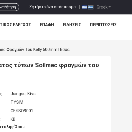
Ζητήστε ένα απόσπασμα
|
Greek
Αναζήτηση
ΤΙΚΌΣ ΈΛΕΓΧΟΣ
ΕΠΑΦΉ
ΕΙΔΗΣΕΙΣ
ΠΕΡΙΠΤΏΣΕΙΣ
mec Φραγμών Του Kelly 600mm Πίσσα
ματος τύπων Soilmec φραγμών του
ς:
Jiangsu, Κίνα
TYSIM
CE/ISO9001
:
KB
τολής Όροι: