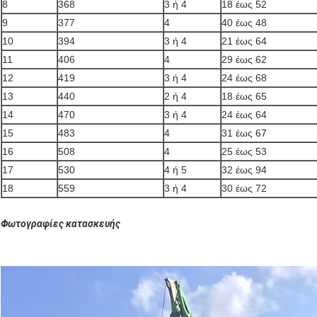
8
368
3 ή 4
18 έως 52
9
377
4
40 έως 48
10
394
3 ή 4
21 έως 64
11
406
4
29 έως 62
12
419
3 ή 4
24 έως 68
13
440
2 ή 4
18 έως 65
14
470
3 ή 4
24 έως 64
15
483
4
31 έως 67
16
508
4
25 έως 53
17
530
4 ή 5
32 έως 94
18
559
3 ή 4
30 έως 72
Φωτογραφίες κατασκευής