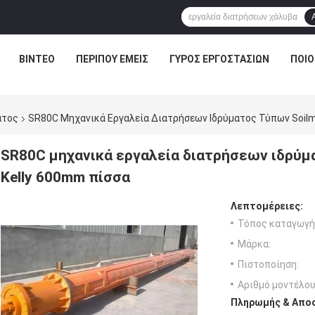
ΒΊΝΤΕΟ
ΠΕΡΊΠΟΥ ΕΜΕΊΣ
ΓΎΡΟΣ ΕΡΓΟΣΤΑΣΊΩΝ
ΠΟΙΟ
ατος
SR80C Μηχανικά Εργαλεία Διατρήσεων Ιδρύματος Τύπων Soil
SR80C μηχανικά εργαλεία διατρήσεων ιδρύ
Kelly 600mm πίσσα
Λεπτομέρειες:
Τόπος καταγωγή
Μάρκα:
Πιστοποίηση:
Αριθμό μοντέλου
Πληρωμής & Αποσ