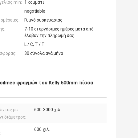
ελίας min:
1 κομμάτι
negotiable
ομέρειες:
Γυμνό συσκευασίας
ης:
7-10 οι εργάσιμες ημέρες μετά από
έλαβαν την πληρωμή σας
L / C, T / T
σφοράς:
30 σύνολα ανά μήνα
oilmec φραγμών του Kelly 600mm πίσσα
ώντας με
600-3000 χιλ.
νι διάμετρος:
600 χιλ.
: