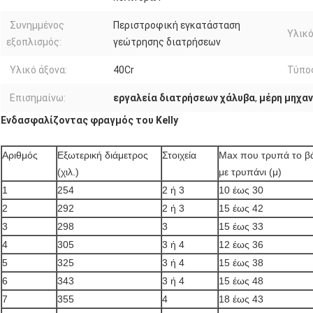
Συνημμένος
Περιστροφική εγκατάσταση
Υλικό
εξοπλισμός:
γεώτρησης διατρήσεων
Υλικό άξονα:
40Cr
Τύπος
Επισημαίνω:
εργαλεία διατρήσεων χάλυβα
,
μέρη μηχα
Ενδασφαλίζοντας φραγμός του Kelly
Αριθμός
Εξωτερική διάμετρος
Στοιχεία
Max που τρυπά το β
(χιλ.)
με τρυπάνι (μ)
1
254
2 ή 3
10 έως 30
2
292
2 ή 3
15 έως 42
3
298
3
15 έως 33
4
305
3 ή 4
12 έως 36
5
325
3 ή 4
15 έως 38
6
343
3 ή 4
15 έως 48
7
355
4
18 έως 43