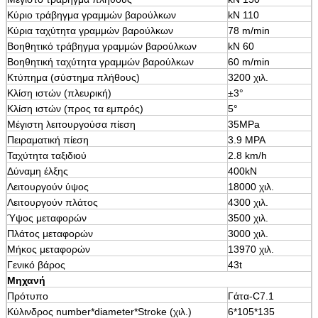
Κύριο τράβηγμα γραμμών βαρούλκων
kN 110
Κύρια ταχύτητα γραμμών βαρούλκων
78 m/min
Βοηθητικό τράβηγμα γραμμών βαρούλκων
kN 60
Βοηθητική ταχύτητα γραμμών βαρούλκων
60 m/min
Κτύπημα (σύστημα πλήθους)
3200 χιλ.
Κλίση ιστών (πλευρική)
±3°
Κλίση ιστών (προς τα εμπρός)
5°
Μέγιστη λειτουργούσα πίεση
35MPa
Πειραματική πίεση
3.9 MPA
Ταχύτητα ταξιδιού
2.8 km/h
Δύναμη έλξης
400kN
Λειτουργούν ύψος
18000 χιλ.
Λειτουργούν πλάτος
4300 χιλ.
Ύψος μεταφορών
3500 χιλ.
Πλάτος μεταφορών
3000 χιλ.
Μήκος μεταφορών
13970 χιλ.
Γενικό βάρος
43t
Μηχανή
Πρότυπο
Γάτα-C7.1
Κύλινδρος number*diameter*Stroke (χιλ.)
6*105*135