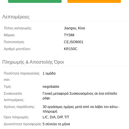
Λεπτομέρειες
Τόπος καταγωγής:
Jiangsu, Κίνα
Μάρκα:
TYSIM
Πιστοποίηση:
CE,ISO9001
Αριθμό μοντέλου:
KR150C
Πληρωμής & Αποστολής Όροι
Ποσότητα παραγγελίας
1 ομάδα
min:
Τιμή:
negotiable
Συσκευασία
Γενική μεταφορά Συσκευασμένος σε ένα επίπεδο
ράφι.
λεπτομέρειες:
Χρόνος παράδοσης:
30 εργάσιμες ημέρες μετά από να λάβει τον κάτω -
πληρωμή
Όροι πληρωμής:
L/C, D/A, D/P, T/T
Δυνατότητα προσφοράς:
5 σύνολο το μήνα