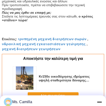
μηχανικές και υδραυλικές ενώσεις και άλλων.
Πρίν τροποποιείτε, πρέπει να επιβεβαιώσετε την τεχνική
προδιαγραφή.
Πώς να μας έρθει σε επαφή με;
Στείλετε τις λεπτομέρειες έρευνάς σας στον κάτωθι,
ο κρότος
«στέλνει» τώρα
!
τρυπημένη μηχανή διατρήσεων σωρών
Ετικέττες:
,
υδραυλική μηχανή εγκαταστάσεων γεώτρησης
,
μηχανή διατρήσεων γεωτρήσεων
Αποκτήστε την καλύτερη τιμή για
Kr150c οικοδόμησης ιδρύματος
υψηλή σταθερότητα δύναμης
112kw τρυπανιών εκτιμημένη
εγκατάσταση γεώτρησης 52m
ανώτατοι τρυπώντας με τρυπάνι
Να συνεχίσει
σωροί γεωτρήσεων βάθους
Ms. Camilla