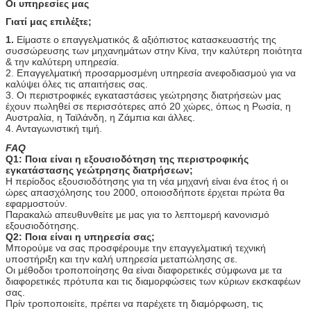
Οι υπηρεσίες μας
Γιατί μας επιλέξτε;
1.
Είμαστε ο επαγγελματικός & αξιόπιστος κατασκευαστής της
συσσώρευσης των μηχανημάτων στην Κίνα, την καλύτερη ποιότητα
& την καλύτερη υπηρεσία.
2. Επαγγελματική προσαρμοσμένη υπηρεσία ανεφοδιασμού για να
καλύψει όλες τις απαιτήσεις σας.
3. Οι περιστροφικές εγκαταστάσεις γεώτρησης διατρήσεών μας
έχουν πωληθεί σε περισσότερες από 20 χώρες, όπως η Ρωσία, η
Αυστραλία, η Ταϊλάνδη, η Ζάμπια και άλλες.
4. Ανταγωνιστική τιμή.
FAQ
Q1: Ποια είναι η εξουσιοδότηση της περιστροφικής
εγκατάστασης γεώτρησης διατρήσεων;
Η περίοδος εξουσιοδότησης για τη νέα μηχανή είναι ένα έτος ή οι
ώρες απασχόλησης του 2000, οποιοσδήποτε έρχεται πρώτα θα
εφαρμοστούν.
Παρακαλώ απευθυνθείτε με μας για το λεπτομερή κανονισμό
εξουσιοδότησης.
Q2: Ποια είναι η υπηρεσία σας;
Μπορούμε να σας προσφέρουμε την επαγγελματική τεχνική
υποστήριξη και την καλή υπηρεσία μεταπώλησης σε.
Οι μέθοδοι τροποποίησης θα είναι διαφορετικές σύμφωνα με τα
διαφορετικές πρότυπα και τις διαμορφώσεις των κύριων εκσκαφέων
σας.
Πρίν τροποποιείτε, πρέπει να παρέχετε τη διαμόρφωση, τις