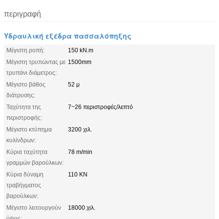
περιγραφή
Υδραυλική εξέδρα πασσαλόπηξης
Μέγιστη ροπή:
150 kN.m
Μέγιστη τρυπώντας με
1500mm
τρυπάνι διάμετρος:
Μέγιστο βάθος
52 μ
διάτρυσης:
Ταχύτητα της
7~26 περιστροφές/λεπτό
περιστροφής:
Μέγιστο κτύπημα
3200 χιλ.
κυλίνδρων:
Κύρια ταχύτητα
78 m/min
γραμμών βαρούλκων:
Κύρια δύναμη
110 KN
τραβήγματος
βαρούλκων:
Μέγιστο λειτουργούν
18000 χιλ.
ύψος: