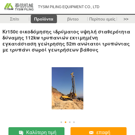
TYSIM PILING EQUIPMENT CO., LTD
Σπίτι
Προϊόντα
βίντεο
Περίπου εμείς
>>
Kr150c οικοδόμησης ιδρύματος υψηλή σταθερότητα
δύναμης 112kw τρυπανιών εκτιμημένη
εγκατάσταση γεώτρησης 52m ανώτατοι τρυπώντας
με τρυπάνι σωροί γεωτρήσεων βάθους
Καλύτερη τιμή
επαφή