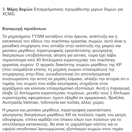
3.
Μέρη δομών
-Επαγγελματικός προμηθευτής μερών δομών για
XCMG
Εισαγωγή προϊόντων
Τα μηχανήματα TYSIM εστιάζουν στην έρευνα, ανάπτυξη και η
κατασκευή του είδους του machiney εργασίας σωρών, αυτό είναι η
μοναδική επιχείρηση που εστιάζει στην ανάπτυξη της μικρού και
μεσαίου μεγέθους περιστροφικής εγκατάστασης γεώτρησης
διατρήσεων υποβάλλοντας αίτηση για αστική, τώρα έχει λάβει
περισσότερα από 40 διπλώματα ευρεσιτεχνίας του machiney
εργασίας σωρών. Ο αρχικός διακόπτης σωρών μεγέθους της KP
(που ονομάζεται επίσης τη μηχανή σωρών σπασιμάτων) της
επιχείρησης στην Κίνα, συνειδητοποιεί ότι αποτελεσματικά
συσσωρεύστε την κοπή σε μεγάλη κλίμακα, αλλάζει την ιστορία ότι ο
τομέας του σωρού που κόβει εσωτερικός στηρίζεται στον
εργαζόμενο και κανέναν επαγγελματικό εξοπλισμό. Αυτή η παραγωγή
έλαβε 11 διπλώματα ευρεσιτεχνίας πυρήνων, μεταξύ τους 1 δίπλωμα
ευρεσιτεχνίας εφευρέσεων, έχουν εξαχθεί σε αμερικανικό, Βραζιλία,
Αυστραλία,Vietman, Ινδονησία και πολλές άλλες χώρες.
Η μικρού και μεσαίου μεγέθους περιστροφική εγκατάσταση
γεώτρησης διατρήσεων μεγέθους KR σε πολλούς τομείς του μετρό,
οδογέφυρα, σπίτια κερδίζει τον έπαινο όλων των πελατών για το
αποτέλεσμα κατασκευής, θα είναι το χαμηλότερο κόστος και οι
υψηλοί αποδοτικοί λειτουργώντας εξοπλισμοί σωρών στον τομέα