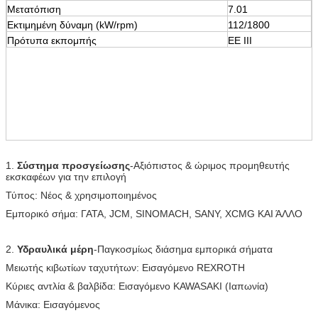
Μετατόπιση
7.01
Εκτιμημένη δύναμη (kW/rpm)
112/1800
Πρότυπα εκπομπής
ΕΕ ΙΙΙ
1.
Σύστημα προσγείωσης
-Αξιόπιστος & ώριμος προμηθευτής
εκσκαφέων για την επιλογή
Τύπος: Νέος & χρησιμοποιημένος
Εμπορικό σήμα: ΓΑΤΑ, JCM, SINOMACH, SANY, XCMG ΚΑΙ ΆΛΛΟ
2.
Υδραυλικά μέρη
-Παγκοσμίως διάσημα εμπορικά σήματα
Μειωτής κιβωτίων ταχυτήτων: Εισαγόμενο REXROTH
Κύριες αντλία & βαλβίδα: Εισαγόμενο KAWASAKI (Ιαπωνία)
Μάνικα: Εισαγόμενος