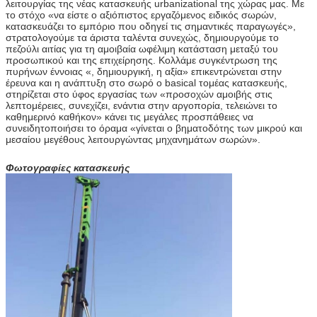
λειτουργίας της νέας κατασκευής urbanizational της χώρας μας. Με
το στόχο «να είστε ο αξιόπιστος εργαζόμενος ειδικός σωρών,
κατασκευάζει το εμπόριο που οδηγεί τις σημαντικές παραγωγές»,
στρατολογούμε τα άριστα ταλέντα συνεχώς, δημιουργούμε το
πεζούλι αιτίας για τη αμοιβαία ωφέλιμη κατάσταση μεταξύ του
προσωπικού και της επιχείρησης. Κολλάμε συγκέντρωση της
πυρήνων έννοιας «, δημιουργική, η αξία» επικεντρώνεται στην
έρευνα και η ανάπτυξη στο σωρό ο basical τομέας κατασκευής,
στηρίζεται στο ύφος εργασίας των «προσοχών αμοιβής στις
λεπτομέρειες, συνεχίζει, ενάντια στην αργοπορία, τελειώνει το
καθημερινό καθήκον» κάνει τις μεγάλες προσπάθειες να
συνειδητοποιήσει το όραμα «γίνεται ο βηματοδότης των μικρού και
μεσαίου μεγέθους λειτουργώντας μηχανημάτων σωρών».
Φωτογραφίες κατασκευής