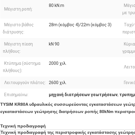
80 kN.m
Μέγι
Μέγιστη ροπή:
με τρυ
Μέγιστο βάθος
28m (κόμβος 4)/22m (κόμβος 3)
Ταχύ
διάτρυσης:
περισ
Μέγιστη πίεση
kN 90
Κύρι
πλήθους:
γραμμ
Κτύπημα (σύστημα
2000 χιλ.
Λειτο
πλήθους):
Λειτουργούν πλάτος:
2600 χιλ.
Γενικ
Επισημαίνω:
μηχανή διατρήσεων γεωτρήσεων
,
τρυπημ
TYSIM KR80A υδραυλικός συσσωρεύοντας εγκαταστάσεων γεώτρ
εγκαταστάσεων γεώτρησης διατρήσεων ροπής 80kNm περιστρο
Τεχνική προδιαγραφή
Τεχνική προδιαγραφή της περιστροφικής εγκατάστασης γεώτρ