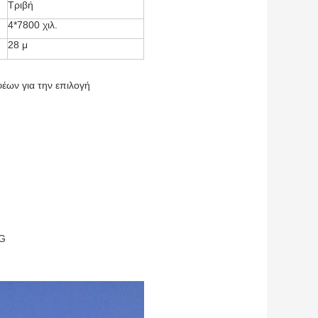
Τριβή
4*7800 χιλ.
28 μ
έων για την επιλογή
MG