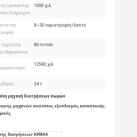
στη τρυπώντας
1000 χιλ.
πάνι διάμετρος:
τητα της
8~30 περιστροφές/λεπτό
τροφής:
α ταχύτητα
80 m/min
ών βαρούλκων:
12580 χιλ.
υργούν ύψος:
ό βάρος:
24 τ
ένη μηχανή διατρήσεων σωρών
ησης μηχανών ανώτατος εξοπλισμός κατασκευής
φικός
ησης διατρήσεων KR80A