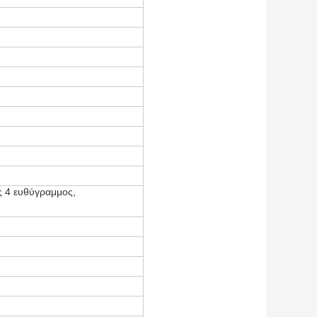
ς 4 ευθύγραμμος,