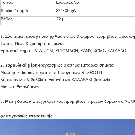
Τύπος
Ενδασφάλιση
Section*length
3*7800 χιλ.
Βάθος
22 μ
1.
Σύστημα προσγείωσης
-Αξιόπιστος & ώριμος προμηθευτής εκσκαφ
Τύπος: Νέος & χρησιμοποιημένος
Εμπορικό σήμα: ΓΑΤΑ, JCM, SINOMACH, SANY, XCMG ΚΑΙ ΆΛΛΟ
2.
Υδραυλικά μέρη
-Παγκοσμίως διάσημα εμπορικά σήματα
Μειωτής κιβωτίων ταχυτήτων: Εισαγόμενο REXROTH
Κύριες αντλία & βαλβίδα: Εισαγόμενο KAWASAKI (Ιαπωνία)
Μάνικα: Εισαγόμενος
3.
Μέρη δομών
-Επαγγελματικός προμηθευτής μερών δομών για XC
φωτογραφίες κατασκευής