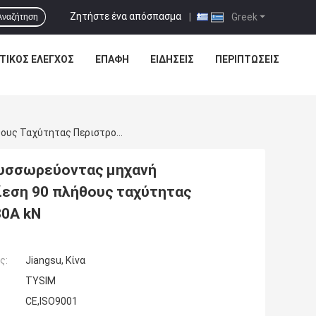
Ζητήστε ένα απόσπασμα
|
Greek
Αναζήτηση
ΤΙΚΌΣ ΈΛΕΓΧΟΣ
ΕΠΑΦΉ
ΕΙΔΗΣΕΙΣ
ΠΕΡΙΠΤΏΣΕΙΣ
Καλά Υδραυλική Περιστροφική Τρυπώντας Συσσωρεύοντας Μηχανή Εγκαταστάσεων Γεώτρησης Με Τη Μέγιστη Πίεση 90 Πλήθους Ταχύτητας Περιστροφής 8~30 Περιστροφών/λεπτό KR80A KN
συσσωρεύοντας μηχανή
ίεση 90 πλήθους ταχύτητας
0A kN
ς:
Jiangsu, Κίνα
TYSIM
CE,ISO9001