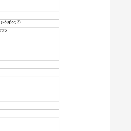
 (κόμβος 3)
επτό