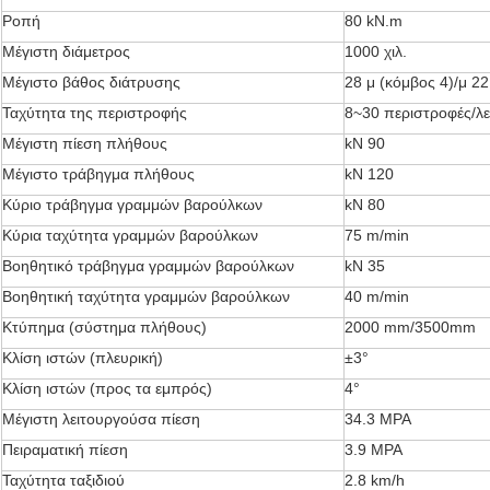
Ροπή
80 kN.m
Μέγιστη διάμετρος
1000 χιλ.
Μέγιστο βάθος διάτρυσης
28 μ (κόμβος 4)/μ 22
Ταχύτητα της περιστροφής
8~30 περιστροφές/λ
Μέγιστη πίεση πλήθους
kN 90
Μέγιστο τράβηγμα πλήθους
kN 120
Κύριο τράβηγμα γραμμών βαρούλκων
kN 80
Κύρια ταχύτητα γραμμών βαρούλκων
75 m/min
Βοηθητικό τράβηγμα γραμμών βαρούλκων
kN 35
Βοηθητική ταχύτητα γραμμών βαρούλκων
40 m/min
Κτύπημα (σύστημα πλήθους)
2000 mm/3500mm
Κλίση ιστών (πλευρική)
±3°
Κλίση ιστών (προς τα εμπρός)
4°
Μέγιστη λειτουργούσα πίεση
34.3 MPA
Πειραματική πίεση
3.9 MPA
Ταχύτητα ταξιδιού
2.8 km/h