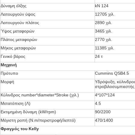
Δύναμη έλξης
kN 124
Λειτουργούν ύψος
12705 χιλ.
Λειτουργούν πλάτος
2890 χιλ.
Ύψος μεταφορών
3465 χιλ.
Πλάτος μεταφορών
2770 χιλ.
Μήκος μεταφορών
11385 χιλ.
Γενικό βάρος
24 τ
Μηχανή
Πρότυπο
Cummins QSB4.5
Μορφή
Υδρόψυξη, κύλινδρο
στροβιλοσυμπιεστής
Κύλινδρος number*diameter*Stroke (χιλ.)
4*107*124
Μετατόπιση (Λ)
4.5
Εκτιμημένη δύναμη (kW/rpm)
90/2200
Μέγιστη ροπή (N.m/περιστροφή/λεπτό)
470/1400
Φραγμός του Kelly