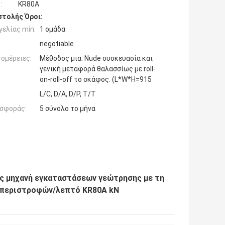
:
KR80A
τολής Όροι:
ελίας min:
1 ομάδα
negotiable
ομέρειες:
Μέθοδος μια: Nude συσκευασία και
γενική μεταφορά θαλασσίως με roll-
on-roll-off το σκάφος. (L*W*H=915
L/C, D/A, D/P, T/T
σφοράς:
5 σύνολο το μήνα
ς μηχανή εγκαταστάσεων γεώτρησης με τη
0 περιστροφών/λεπτό KR80A kN