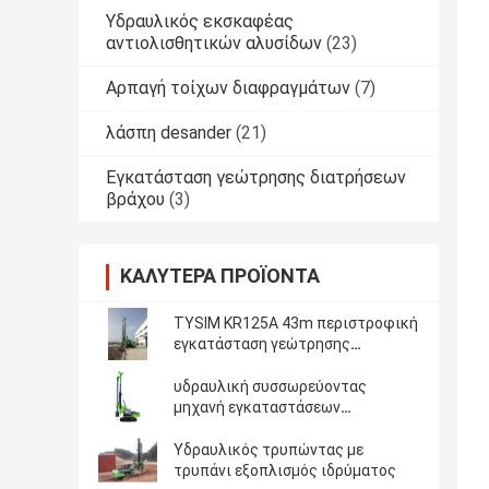
Υδραυλικός εκσκαφέας
αντιολισθητικών αλυσίδων
(23)
Αρπαγή τοίχων διαφραγμάτων
(7)
λάσπη desander
(21)
Εγκατάσταση γεώτρησης διατρήσεων
βράχου
(3)
ΚΑΛΎΤΕΡΑ ΠΡΟΪΌΝΤΑ
TYSIM KR125A 43m περιστροφική
εγκατάσταση γεώτρησης
διατρήσεων βάθους
υδραυλική συσσωρεύοντας
μηχανή εγκαταστάσεων
γεώτρησης
Υδραυλικός τρυπώντας με
τρυπάνι εξοπλισμός ιδρύματος