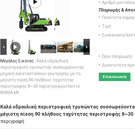
Αριθμό μοντέλου
Πληρωμής & Αποσ
Ποσότητα παραγγ
Τιμή:
Συσκευασία λεπτ
Όροι πληρωμής:
Μεγάλες Εικόνας :
Καλά υδραυλική
Δυνατότητα προ
περιστροφική τρυπώντας συσσωρεύοντας
μηχανή εγκαταστάσεων γεώτρησης με τη
Επικοινωνία
μέγιστη πίεση 90 πλήθους ταχύτητας
περιστροφής 8~30 περιστροφών/λεπτό
KR80A kN
Καλά υδραυλική περιστροφική τρυπώντας συσσωρεύοντα
μέγιστη πίεση 90 πλήθους ταχύτητας περιστροφής 8~3
περιγραφή