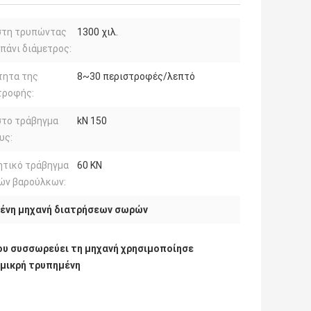
στη τρυπώντας
1300 χιλ.
πάνι διάμετρος:
τητα της
8~30 περιστροφές/λεπτό
τροφής:
στο τράβηγμα
kN 150
υς:
ητικό τράβηγμα
60 KN
ών βαρούλκων:
ένη μηχανή διατρήσεων σωρών
υ συσσωρεύει τη μηχανή χρησιμοποίησε
μικρή τρυπημένη