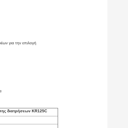
έων για την επιλογή
α
ησης διατρήσεων KR125C