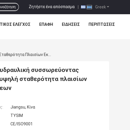
Ζητήστε ένα απόσπασμα
|
Greek
Αναζήτηση
ΤΙΚΌΣ ΈΛΕΓΧΟΣ
ΕΠΑΦΉ
ΕΙΔΗΣΕΙΣ
ΠΕΡΙΠΤΏΣΕΙΣ
KR125 1.3m Ανώτατη Τρυπώντας Με Τρυπάνι Υδραυλική Συσσωρεύοντας Εγκατάσταση Γεώτρησης Διαμέτρων Για Την Υψηλή Σταθερότητα Πλαισίων Εκσκαφέων ΓΑΤΏΝ 320D Διάτρυσης Γεωτρήσεων
 υδραυλική συσσωρεύοντας
 υψηλή σταθερότητα πλαισίων
σεων
ς:
Jiangsu, Κίνα
TYSIM
CE/ISO9001