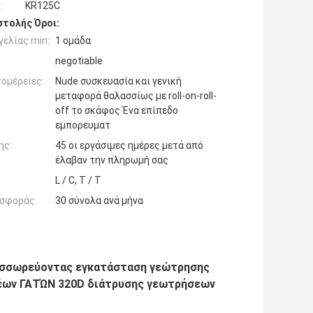
:
KR125C
τολής Όροι:
ελίας min:
1 ομάδα
negotiable
ομέρειες:
Nude συσκευασία και γενική
μεταφορά θαλασσίως με roll-on-roll-
off το σκάφος Ένα επίπεδο
εμπορευματ
ης:
45 οι εργάσιμες ημέρες μετά από
έλαβαν την πληρωμή σας
L / C, T / T
σφοράς:
30 σύνολα ανά μήνα
συσσωρεύοντας εγκατάσταση γεώτρησης
φέων ΓΑΤΏΝ 320D διάτρυσης γεωτρήσεων