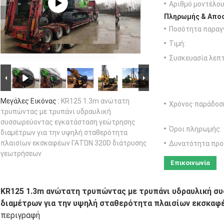
Αριθμό μοντέλου
Πληρωμής & Αποσ
Ποσότητα παραγγ
Τιμή:
Συσκευασία λεπτ
Μεγάλες Εικόνας :
KR125 1.3m ανώτατη
Χρόνος παράδοσ
τρυπώντας με τρυπάνι υδραυλική
συσσωρεύοντας εγκατάσταση γεώτρησης
Όροι πληρωμής:
διαμέτρων για την υψηλή σταθερότητα
πλαισίων εκσκαφέων ΓΑΤΏΝ 320D διάτρυσης
Δυνατότητα προ
γεωτρήσεων
Επικοινωνία
KR125 1.3m ανώτατη τρυπώντας με τρυπάνι υδραυλική 
διαμέτρων για την υψηλή σταθερότητα πλαισίων εκσκα
περιγραφή