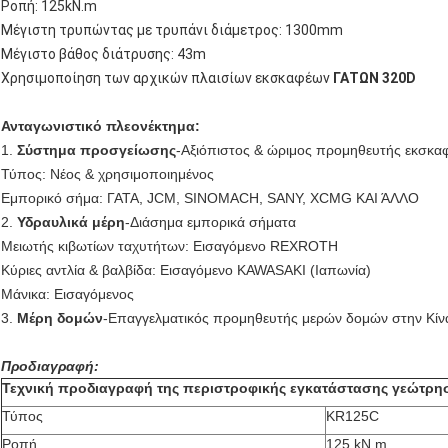
Ροπή: 125kN.m
Μέγιστη τρυπώντας με τρυπάνι διάμετρος: 1300mm
Μέγιστο βάθος διάτρυσης: 43m
Χρησιμοποίηση των αρχικών πλαισίων εκσκαφέων
ΓΑΤΩΝ 320D
Ανταγωνιστικό πλεονέκτημα:
1.
Σύστημα προσγείωσης
-Αξιόπιστος & ώριμος προμηθευτής εκσκαφ
Τύπος: Νέος & χρησιμοποιημένος
Εμπορικό σήμα: ΓΑΤΑ, JCM, SINOMACH, SANY, XCMG ΚΑΙ ΆΛΛΟ
2.
Υδραυλικά μέρη
-Διάσημα εμπορικά σήματα
Μειωτής κιβωτίων ταχυτήτων: Εισαγόμενο REXROTH
Κύριες αντλία & βαλβίδα: Εισαγόμενο KAWASAKI (Ιαπωνία)
Μάνικα: Εισαγόμενος
3.
Μέρη δομών
-Επαγγελματικός προμηθευτής μερών δομών στην Κίν
Προδιαγραφή:
Τεχνική προδιαγραφή της περιστροφικής εγκατάστασης γεώτρ
Τύπος
KR125C
Ροπή
125 kN.m