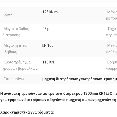
125 kN.m
Μέγι
Ροπή:
με τρυ
Μέγιστο βάθος
43 μ
Ταχύ
διάτρυσης:
περισ
Μέγιστη πίεση
kN 100
Μέγι
πλήθους:
πλήθο
Κύριο τράβηγμα
110 KN
Βοηθ
γραμμών βαρούλκων:
γραμμ
Επισημαίνω:
μηχανή διατρήσεων γεωτρήσεων
,
τρυπημ
Η ανώτατη τρυπώντας με τρυπάνι διάμετρος 1300mm KR125C πο
γεωτρήσεων διατρήσεων οδηγώντας μηχανή σωρών μηχανών τη 
Χαρακτηριστικά γνωρίσματα: