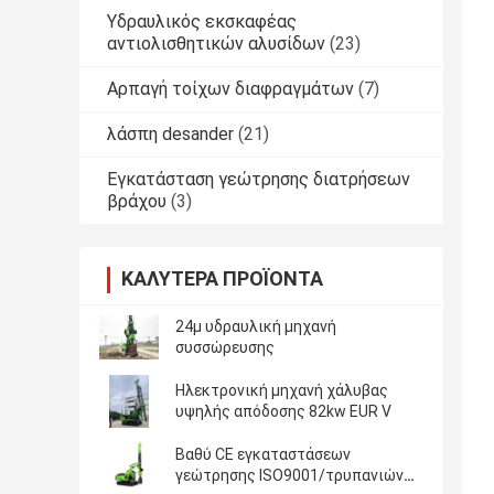
Υδραυλικός εκσκαφέας
αντιολισθητικών αλυσίδων
(23)
Αρπαγή τοίχων διαφραγμάτων
(7)
λάσπη desander
(21)
Εγκατάσταση γεώτρησης διατρήσεων
βράχου
(3)
ΚΑΛΎΤΕΡΑ ΠΡΟΪΌΝΤΑ
24μ υδραυλική μηχανή
συσσώρευσης
Ηλεκτρονική μηχανή χάλυβας
υψηλής απόδοσης 82kw EUR V
Βαθύ CE εγκαταστάσεων
γεώτρησης ISO9001/τρυπανιών