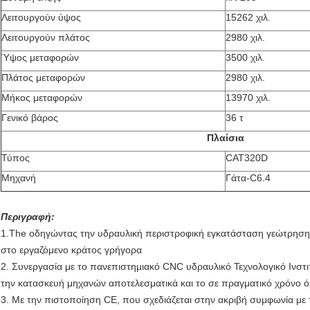
Λειτουργούν ύψος
15262 χιλ.
Λειτουργούν πλάτος
2980 χιλ.
Ύψος μεταφορών
3500 χιλ.
Πλάτος μεταφορών
2980 χιλ.
Μήκος μεταφορών
13970 χιλ.
Γενικό βάρος
36 τ
Πλαίσια
Τύπος
CAT320D
Μηχανή
Γάτα-C6.4
Περιγραφή:
1.The οδηγώντας την υδραυλική περιστροφική εγκατάσταση γεώτρησης
στο εργαζόμενο κράτος γρήγορα
2. Συνεργασία με το πανεπιστημιακό CNC υδραυλικό Τεχνολογικό Ινστι
την κατασκευή μηχανών αποτελεσματικά και το σε πραγματικό χρόνο 
3. Με την πιστοποίηση CE, που σχεδιάζεται στην ακριβή συμφωνία μ