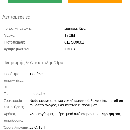
Λεπτομέρειες
Τόπος καταγωγής:
Jiangsu, Κίνα
Μάρκα:
TYSIM
Πιστοποίηση:
CE/ISO9001
Αριθμό μοντέλου:
KR80A
Πληρωμής & Αποστολής Όροι
Ποσότητα
1 ομάδα
παραγγελίας
min:
Τιμή:
negotiable
Συσκευασία
Nude συσκευασία και γενική μεταφορά θαλασσίως με roll-on-
roll-off το σκάφος Ένα επίπεδο εμπορευματ
λεπτομέρειες:
Χρόνος
45 οι εργάσιμες ημέρες μετά από έλαβαν την πληρωμή σας
παράδοσης:
Όροι πληρωμής:
L / C, T / T