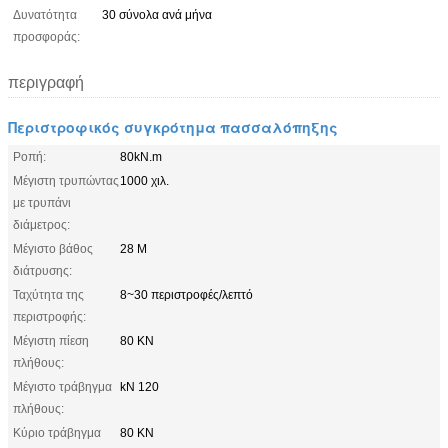
Δυνατότητα
30 σύνολα ανά μήνα
προσφοράς:
περιγραφή
Περιστροφικός συγκρότημα πασσαλόπηξης
Ροπή:
80kN.m
Μέγιστη τρυπώντας
1000 χιλ.
με τρυπάνι
διάμετρος:
Μέγιστο βάθος
28 Μ
διάτρυσης:
Ταχύτητα της
8~30 περιστροφές/λεπτό
περιστροφής:
Μέγιστη πίεση
80 KN
πλήθους:
Μέγιστο τράβηγμα
kN 120
πλήθους:
Κύριο τράβηγμα
80 KN