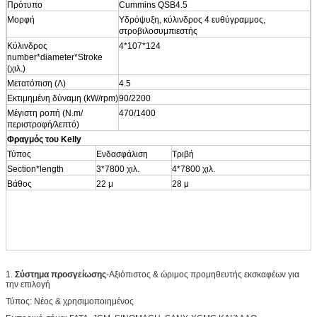
Πρότυπο
Cummins QSB4.5
Μορφή
Υδρόψυξη, κύλινδρος 4 ευθύγραμμος,
στροβιλοσυμπιεστής
Κύλινδρος
4*107*124
number*diameter*Stroke
(χιλ.)
Μετατόπιση (Λ)
4.5
Εκτιμημένη δύναμη (kW/rpm)
90/2200
Μέγιστη ροπή (N.m/
470/1400
περιστροφή/λεπτό)
Φραγμός του Kelly
Τύπος
Ενδασφάλιση
Τριβή
Section*length
3*7800 χιλ.
4*7800 χιλ.
Βάθος
22 μ
28 μ
1.
Σύστημα προσγείωσης
-Αξιόπιστος & ώριμος προμηθευτής εκσκαφέων για
την επιλογή
Τύπος: Νέος & χρησιμοποιημένος