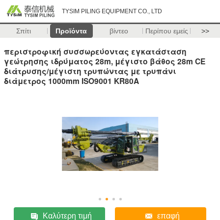
TYSIM PILING EQUIPMENT CO., LTD
Σπίτι
Προϊόντα
βίντεο
Περίπου εμείς
>>
περιστροφική συσσωρεύοντας εγκατάσταση
γεώτρησης ιδρύματος 28m, μέγιστο βάθος 28m CE
διάτρυσης/μέγιστη τρυπώντας με τρυπάνι
διάμετρος 1000mm ISO9001 KR80A
Καλύτερη τιμή
επαφή