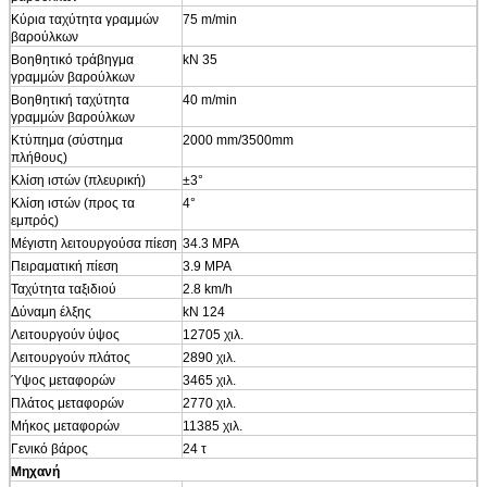
Κύρια ταχύτητα γραμμών
75 m/min
βαρούλκων
Βοηθητικό τράβηγμα
kN 35
γραμμών βαρούλκων
Βοηθητική ταχύτητα
40 m/min
γραμμών βαρούλκων
Κτύπημα (σύστημα
2000 mm/3500mm
πλήθους)
Κλίση ιστών (πλευρική)
±3°
Κλίση ιστών (προς τα
4°
εμπρός)
Μέγιστη λειτουργούσα πίεση
34.3 MPA
Πειραματική πίεση
3.9 MPA
Ταχύτητα ταξιδιού
2.8 km/h
Δύναμη έλξης
kN 124
Λειτουργούν ύψος
12705 χιλ.
Λειτουργούν πλάτος
2890 χιλ.
Ύψος μεταφορών
3465 χιλ.
Πλάτος μεταφορών
2770 χιλ.
Μήκος μεταφορών
11385 χιλ.
Γενικό βάρος
24 τ
Μηχανή