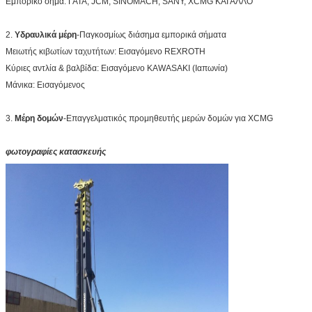
Εμπορικό σήμα: ΓΑΤΑ, JCM, SINOMACH, SANY, XCMG ΚΑΙ ΆΛΛΟ
2.
Υδραυλικά μέρη
-Παγκοσμίως διάσημα εμπορικά σήματα
Μειωτής κιβωτίων ταχυτήτων: Εισαγόμενο REXROTH
Κύριες αντλία & βαλβίδα: Εισαγόμενο KAWASAKI (Ιαπωνία)
Μάνικα: Εισαγόμενος
3.
Μέρη δομών
-Επαγγελματικός προμηθευτής μερών δομών για XCMG
φωτογραφίες κατασκευής