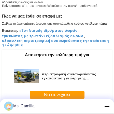
υδραυλικές ενώσεις και άλλων.
Πρίν τροποποιείτε, πρέπει να επιβεβαιώσετε την τεχνική προδιαγραφή.
Πώς να μας έρθει σε επαφή με;
Στείλετε τις λεπτομέρειες έρευνάς σας στον κάτωθι,
ο κρότος «στέλνει» τώρα
!
εξοπλισμός ιδρύματος σωρών
Ετικέττες:
,
τρυπώντας με τρυπάνι εξοπλισμός σωρών
,
υδραυλική περιστροφική συσσωρεύοντας εγκατάσταση
γεώτρησης
Αποκτήστε την καλύτερη τιμή για
περιστροφική συσσωρεύοντας
εγκατάσταση γεώτρησης
ιδρύματος 28m, μέγιστο βάθος
28m CE διάτρυσης/μέγιστη
τρυπώντας με τρυπάνι διάμετρος
Να συνεχίσει
1000mm ISO9001 KR80A
Ms. Camilla
Περισσότεροι
Περιστροφικός συγκρότημα πασσαλόπηξης