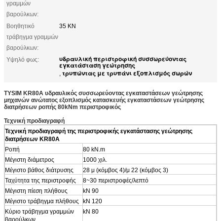
γραμμών
βαρούλκων:
Βοηθητικό
35 KN
τράβηγμα γραμμών
βαρούλκων:
υδραυλική περιστροφική συσσωρεύοντας
Υψηλό φως:
εγκατάσταση γεώτρησης
τρυπώντας με τρυπάνι εξοπλισμός σωρών
,
TYSIM KR80A υδραυλικός συσσωρεύοντας εγκαταστάσεων γεώτρησης
μηχανών ανώτατος εξοπλισμός κατασκευής εγκαταστάσεων γεώτρησης
διατρήσεων ροπής 80kNm περιστροφικός
Τεχνική προδιαγραφή
Τεχνική προδιαγραφή
της περιστροφικής εγκατάστασης γεώτρησης
διατρήσεων KR80A
Ροπή
80 kN.m
Μέγιστη διάμετρος
1000 χιλ.
Μέγιστο βάθος διάτρυσης
28 μ (κόμβος 4)/μ 22 (κόμβος 3)
Ταχύτητα της περιστροφής
8~30 περιστροφές/λεπτό
Μέγιστη πίεση πλήθους
kN 90
Μέγιστο τράβηγμα πλήθους
kN 120
Κύριο τράβηγμα γραμμών
kN 80
βαρούλκων