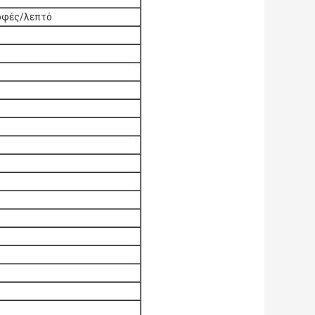
οφές/λεπτό