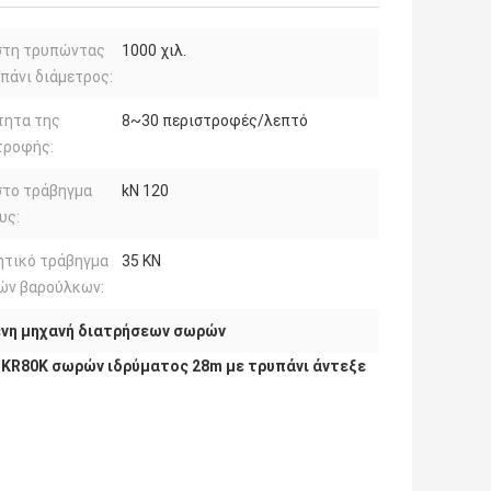
στη τρυπώντας
1000 χιλ.
πάνι διάμετρος:
τητα της
8~30 περιστροφές/λεπτό
τροφής:
στο τράβηγμα
kN 120
υς:
ητικό τράβηγμα
35 KN
ών βαρούλκων:
νη μηχανή διατρήσεων σωρών
 KR80K σωρών ιδρύματος 28m με τρυπάνι άντεξε