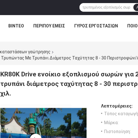
ΒΊΝΤΕΟ
ΠΕΡΊΠΟΥ ΕΜΕΊΣ
ΓΎΡΟΣ ΕΡΓΟΣΤΑΣΊΩΝ
ΠΟΙΟ
γκαταστάσεων γεώτρησης
KR80K Drive ενοίκιο εξοπλισμού σωρών για 
τρυπάνι διάμετρος ταχύτητας 8 - 30 περισ
χιλ.
Λεπτομέρειες:
Τόπος καταγωγή
Μάρκα:
Πιστοποίηση: