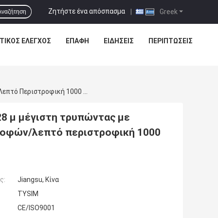
Ζητήστε ένα απόσπασμα
|
Greek
Αναζήτηση
ΤΙΚΌΣ ΈΛΕΓΧΟΣ
ΕΠΑΦΉ
ΕΙΔΗΣΕΙΣ
ΠΕΡΙΠΤΏΣΕΙΣ
KR80K Drive Ενοίκιο Εξοπλισμού Σωρών Για 28 Μ Μέγιστη Τρυπώντας Με Τρυπάνι Διάμετρος Ταχύτητας 8 - 30 Περιστροφών/λεπτό Περιστροφική 1000 Χιλ.
28 μ μέγιστη τρυπώντας με
τροφών/λεπτό περιστροφική 1000
ς:
Jiangsu, Κίνα
TYSIM
CE/ISO9001