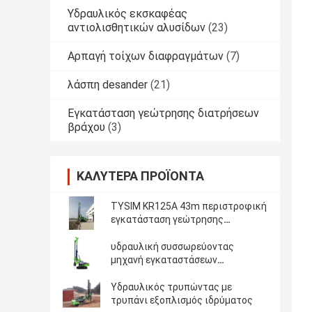
Υδραυλικός εκσκαφέας
αντιολισθητικών αλυσίδων
(23)
Αρπαγή τοίχων διαφραγμάτων
(7)
λάσπη desander
(21)
Εγκατάσταση γεώτρησης διατρήσεων
βράχου
(3)
ΚΑΛΎΤΕΡΑ ΠΡΟΪΌΝΤΑ
TYSIM KR125A 43m περιστροφική
εγκατάσταση γεώτρησης
διατρήσεων βάθους
υδραυλική συσσωρεύοντας
μηχανή εγκαταστάσεων
γεώτρησης
Υδραυλικός τρυπώντας με
τρυπάνι εξοπλισμός ιδρύματος