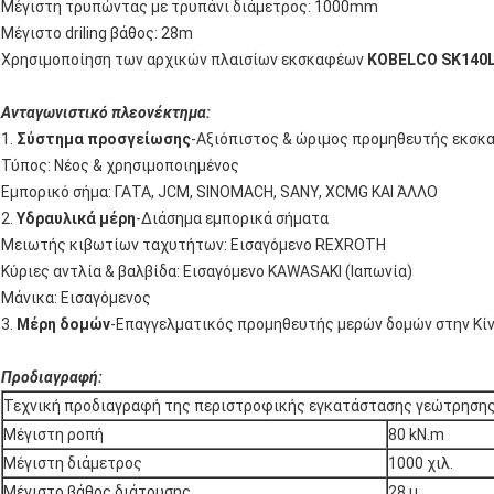
Μέγιστη τρυπώντας με τρυπάνι διάμετρος: 1000mm
Μέγιστο driling βάθος: 28m
Χρησιμοποίηση των αρχικών πλαισίων εκσκαφέων
KOBELCO SK140
Ανταγωνιστικό πλεονέκτημα:
1.
Σύστημα προσγείωσης
-Αξιόπιστος & ώριμος προμηθευτής εκσκα
Τύπος: Νέος & χρησιμοποιημένος
Εμπορικό σήμα: ΓΑΤΑ, JCM, SINOMACH, SANY, XCMG ΚΑΙ ΆΛΛΟ
2.
Υδραυλικά μέρη
-Διάσημα εμπορικά σήματα
Μειωτής κιβωτίων ταχυτήτων: Εισαγόμενο REXROTH
Κύριες αντλία & βαλβίδα: Εισαγόμενο KAWASAKI (Ιαπωνία)
Μάνικα: Εισαγόμενος
3.
Μέρη δομών
-Επαγγελματικός προμηθευτής μερών δομών στην Κί
Προδιαγραφή:
Τεχνική προδιαγραφή της περιστροφικής εγκατάστασης γεώτρηση
Μέγιστη ροπή
80 kN.m
Μέγιστη διάμετρος
1000 χιλ.
Μέγιστο βάθος διάτρυσης
28 μ