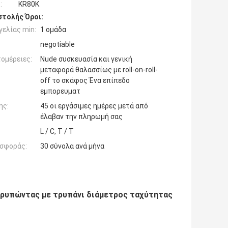
:
KR80K
τολής Όροι:
ελίας min:
1 ομάδα
negotiable
ομέρειες:
Nude συσκευασία και γενική
μεταφορά θαλασσίως με roll-on-roll-
off το σκάφος Ένα επίπεδο
εμπορευματ
ης:
45 οι εργάσιμες ημέρες μετά από
έλαβαν την πληρωμή σας
L / C, T / T
σφοράς:
30 σύνολα ανά μήνα
 τρυπώντας με τρυπάνι διάμετρος ταχύτητας