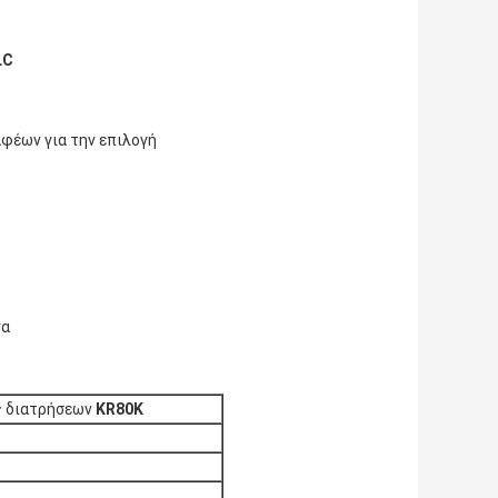
LC
φέων για την επιλογή
να
ς διατρήσεων
KR80K