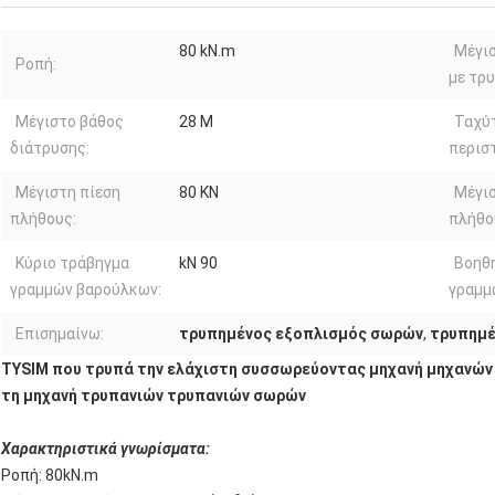
80 kN.m
Μέγι
Ροπή:
με τρυ
Μέγιστο βάθος
28 Μ
Ταχύ
διάτρυσης:
περισ
Μέγιστη πίεση
80 KN
Μέγι
πλήθους:
πλήθο
Κύριο τράβηγμα
kN 90
Βοηθ
γραμμών βαρούλκων:
γραμμ
Επισημαίνω:
τρυπημένος εξοπλισμός σωρών
,
τρυπημέ
TYSIM που τρυπά την ελάχιστη συσσωρεύοντας μηχανή μηχανών
τη μηχανή τρυπανιών τρυπανιών σωρών
Χαρακτηριστικά γνωρίσματα:
Ροπή: 80kN.m