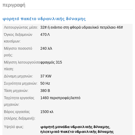
περιγραφή
φορητό πακέτο υδραυλικής δύναμης
Λειτουργώντας μέσο:
32# ή ενάντιο στη φθορά υδραυλικό πετρέλαιο 46#
Όγκος δεξαμενών
470 Λ
καυσίμων:
Μέγιστο ποσοστό
240 λ/λ
ροής:
Μέγιστη λειτουργούσα
φραγμός 315
πίεση:
Δύναμη μηχανών:
37 KW
Συχνότητα μηχανών:
50 Hz
Τάση μηχανών:
380 Β
Ταχύτητα εργασίας
1460 περιστροφές/λεπτό
μηχανών:
Βάρος εργασίας
1500 κλ
(πλήρης δεξαμενή):
φορητή μονάδα υδραυλικής δύναμης
Υψηλό φως:
,
ηλεκτρικό πακέτο υδραυλικής δύναμης