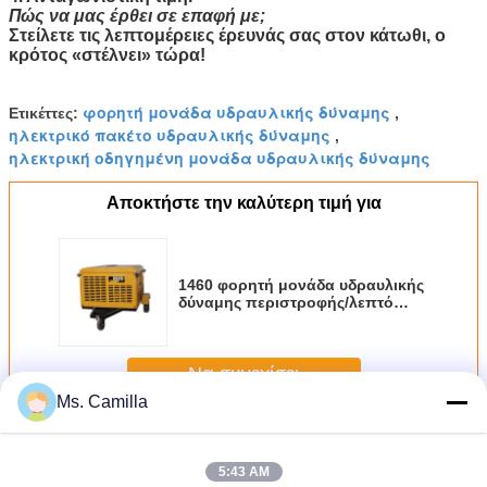
Πώς να μας έρθει σε επαφή με;
Στείλετε τις λεπτομέρειες έρευνάς σας στον κάτωθι,
ο
κρότος «στέλνει» τώρα
!
φορητή μονάδα υδραυλικής δύναμης
Ετικέττες:
,
ηλεκτρικό πακέτο υδραυλικής δύναμης
,
ηλεκτρική οδηγημένη μονάδα υδραυλικής δύναμης
Αποκτήστε την καλύτερη τιμή για
1460 φορητή μονάδα υδραυλικής
δύναμης περιστροφής/λεπτό
200m ασύρματη απόσταση 315
ελέγχου λειτουργούσα πίεση
φραγμών
Να συνεχίσει
Ms. Camilla
φορητό πακέτο υδραυλικής δύναμης
Περισσότεροι
5:43 AM