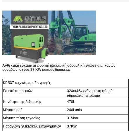
Ανθεκτική εύκαμπτη φορητή ηλεκτρική υδραυλική ενέργεια μηχανών
μονάδων ισχύος 37 KW μακράς διαρκείας
KPS37 τεχνικές προδιαγραφές
Ρευστό υπηρεσιών
32#or46# ενάντιο στη φθορά
υδραυλικό πετρέλαιο
Ικανότητα της δεξαμενής
470L
Μέγιστη ροή
240L/min
Μέγιστη πίεση εργασίας
315bar
Παραγωγή ηλεκτρικών μηχανημάτων
37KW