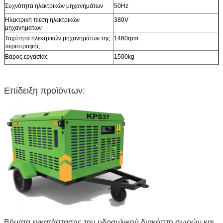
Συχνότητα ηλεκτρικών μηχανημάτων
50Hz
Ηλεκτρική πίεση ηλεκτρικών
380V
μηχανημάτων
Ταχύτητα ηλεκτρικών μηχανημάτων της
1460rpm
περιστροφής
Βάρος εργασίας
1500kg
Επίδειξη προϊόντων:
Βήματα εγκατάστασης του υδραυλικού διακόπτη σωρών και