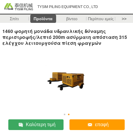
TYSIM PILING EQUIPMENT CO., LTD
Σπίτι
Προϊόντα
βίντεο
Περίπου εμείς
>>
1460 φορητή μονάδα υδραυλικής δύναμης
περιστροφής/λεπτό 200m ασύρματη απόσταση 315
ελέγχου λειτουργούσα πίεση φραγμών
Καλύτερη τιμή
επαφή