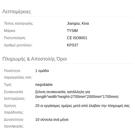
Λεπτομέρειες
Τόπος καταγωγής:
Jiangsu, Κίνα
Μάρκα:
TYSIM
Πιστοποίηση:
CE ISO9001
Αριθμό μοντέλου:
KPS37
Πληρωμής & Αποστολής Όροι
Ποσότητα
1 ομάδα
παραγγελίας min:
Τιμή:
negotiable
Συσκευασία
ξύλινη συσκευασία, κατάλληλη για
(length*width*height=2700mm*2000mm*1700mm)
λεπτομέρειες:
Χρόνος
20 οι εργάσιμες ημέρες μετά από έλαβαν την πληρωμή σας
παράδοσης:
Δυνατότητα
10 σύνολα ανά μήνα
προσφοράς: