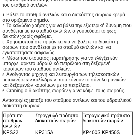
του σταθμού αντλιών:
Βάλτε το σταθμό αντλιών και ο διακόπτης σωρών κρεμά
1.
στο οριζόμενο σημείο.
Το καλώδιο χρήσης για να βάλει την εξωτερική δύναμη που
2.
συνδέεται με το σταθμό αντλιών, σιγουρεύεται το φως
δεικτών χωρίς σφάλμα.
Χρησιμοποιήστε τη μάνικα για να βάλετε το διακόπτη
3.
σωρών που συνδέεται με το σταθμό αντλιών και να
εγκαταστήσετε ασφαλώς.
Μέσω του στόματος παρατήρησης για να ελέγξει εάν
4.
υπάρχει αρκετό υδραυλικό πετρέλαιο στη δεξαμενή
καυσίμων του σταθμού αντλιών.
Ανοίγοντας μηχανή και λειτουργία των τηλεσκοπικών
5.
μετακινήσεων κυλίνδρων, που κάνουν το σύνολο μανικών
και δεξαμενών καυσίμων με το πετρέλαιο.
Craning ο διακόπτης σωρών για να κόψει τους σωρούς.
6.
Αντιστοιχίες μεταξύ του σταθμού αντλιών και του υδραυλικού
διακόπτη σωρών:
Πρότυπο
Στρογγυλό πρότυπο
Τετραγωνικό πρότυπο
σταθμών
διακοπτών σωρών
διακοπτών σωρών
αντλιών
KPS22
KP315A
KP400S KP450S