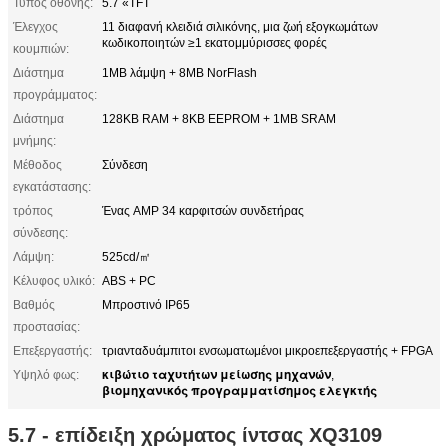
Τύπος οθόνης:
5.7 «TFT
Έλεγχος
11 διαφανή κλειδιά σιλικόνης, μια ζωή εξογκωμάτων
κωδικοποιητών ≥1 εκατομμύρισσες φορές
κουμπιών:
Διάστημα
1MB λάμψη + 8MB NorFlash
προγράμματος:
Διάστημα
128KB RAM + 8KB EEPROM + 1MB SRAM
μνήμης:
Μέθοδος
Σύνδεση
εγκατάστασης:
τρόπος
Ένας AMP 34 καρφιτσών συνδετήρας
σύνδεσης:
Λάμψη:
525cd/㎡
Κέλυφος υλικό:
ABS + PC
Βαθμός
Μπροστινό IP65
προστασίας:
Επεξεργαστής:
τριανταδυάμπιτοι ενσωματωμένοι μικροεπεξεργαστής + FPGA
κιβώτιο ταχυτήτων μείωσης μηχανών
Υψηλό φως:
,
βιομηχανικός προγραμματίσημος ελεγκτής
5.7 - επίδειξη χρώματος ίντσας XQ3109