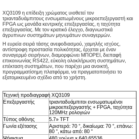
XQ3109 η επίδειξη χρώματος υιοθετεί τον
τριανταδυάμπιτους ενσωματωμένους μικροεπεξεργαστή και
FPGA ως μονάδα κεντρικής επεξεργασίας, η ταχύτητα
επεξεργασίας. Με τον κρατικό έλεγχο, διαγνωστικά
άγρυπνων συστημάτων μηνυμάτων συναγερμών.
Η ευρεία σειρά τάσης ανεφοδιασμού, χαμηλής ισχύος,
αντίστροφη προστασία πολικότητας, έρχεται με έναν
συναγερμό σειρήνων, διαμορφώνει ΜΠΟΡΕΙ, διεπαφή
επικοινωνίας RS422, εύκολη ολοκλήρωση συστημάτων,
επέκταση συστημάτων, που παρέχει μια ανοικτή,
προγραμματίσημη πλατφόρμα, να πραγματοποιήσει το
εξατομικευμένο σχέδιο από το χρήστη.
Τεχνική προδιαγραφή
XQ3109
Επεξεργαστής
τριανταδυάμπιτοι ενσωματωμένοι
μικροεπεξεργαστής + FPGA, ταχύτητα
120MHz ρολογιών
Τύπος οθόνης
5.7» TFT
Γωνία εξέτασης
Αριστερό: 70 °, δικαίωμα: 70 °, επάνω:
80 °, κάτω από: 80 °
Ψήφισμα
480 χρώμα × 640.65536