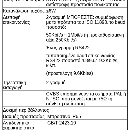
αντίστροφη προστασία πολικότητας
Κατανάλωση ισχύος
≤6W
Διεπαφή
2-γραμμή ΜΠΟΡΕΣΤΕ: συμμόρφωση
επικοινωνίας
με τα πρότυπα του ISO 11898, το baud
ποσοστό:
50Kbit/s ~ 1Mbit/s (η προκαθορισμένη
αξία 250Kbit/s)
Ένας-γραμμή RS422:
τυποποιημένο baud επικοινωνίας
RS422 ποσοστό 4.8/9.6/19.2Kbit/s,
κ.λπ.
(προεπιλογή 9.6Kbit/s)
Τηλεοπτική
2-γραμμή
εισαγωγή
CVBS επισημαίνουν τα σχήματα PAL ή
NTSC, που συνδέεται με 75Ω τη
σύνθετη αντίσταση
Δοκιμή περιβάλλοντος
Βαθμός προστασίας
Μπροστινό IP65
Αντιδονητικά
GB/T 2423.10
χαρακτηριστικά