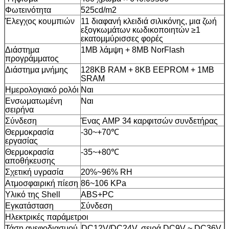
Φωτεινότητα
525cd/m2
Έλεγχος κουμπιών
11 διαφανή κλειδιά σιλικόνης, μια ζωή
εξογκωμάτων κωδικοποιητών ≥1
εκατομμύρισσες φορές
Διάστημα
1MB λάμψη + 8MB NorFlash
προγράμματος
Διάστημα μνήμης
128KB RAM + 8KB EEPROM + 1MB
SRAM
Ημερολογιακό ρολόι
Ναι
Ενσωματωμένη
Ναι
σειρήνα
Σύνδεση
Ένας AMP 34 καρφιτσών συνδετήρας
Θερμοκρασία
-30
~+70℃
εργασίας
Θερμοκρασία
-35
~+80℃
αποθήκευσης
Σχετική υγρασία
20%~96%
RH
Ατμοσφαιρική πίεση
86~106
KPa
Υλικό της Shell
ABS+PC
Εγκατάσταση
Σύνδεση
Ηλεκτρικές παράμετροι
Τάση ανεφοδιασμού
DC12V/DC24V, σειρά DC9V ~ DC36V,