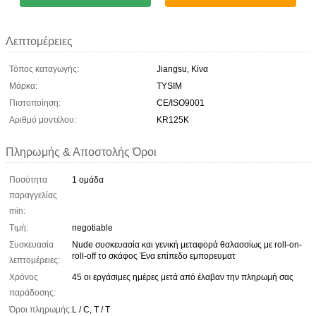
Λεπτομέρειες
Τόπος καταγωγής:
Jiangsu, Κίνα
Μάρκα:
TYSIM
Πιστοποίηση:
CE/ISO9001
Αριθμό μοντέλου:
KR125K
Πληρωμής & Αποστολής Όροι
Ποσότητα
1 ομάδα
παραγγελίας
min:
Τιμή:
negotiable
Συσκευασία
Nude συσκευασία και γενική μεταφορά θαλασσίως με roll-on-
roll-off το σκάφος Ένα επίπεδο εμπορευματ
λεπτομέρειες:
Χρόνος
45 οι εργάσιμες ημέρες μετά από έλαβαν την πληρωμή σας
παράδοσης:
Όροι πληρωμής:
L / C, T / T