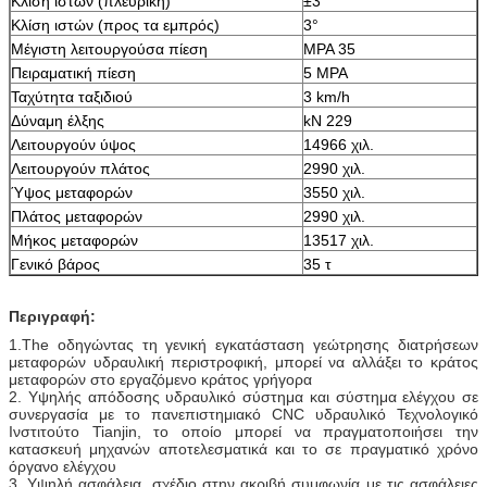
Κλίση ιστών (πλευρική)
±3°
Κλίση ιστών (προς τα εμπρός)
3°
Μέγιστη λειτουργούσα πίεση
MPA 35
Πειραματική πίεση
5 MPA
Ταχύτητα ταξιδιού
3 km/h
Δύναμη έλξης
kN 229
Λειτουργούν ύψος
14966 χιλ.
Λειτουργούν πλάτος
2990 χιλ.
Ύψος μεταφορών
3550 χιλ.
Πλάτος μεταφορών
2990 χιλ.
Μήκος μεταφορών
13517 χιλ.
Γενικό βάρος
35 τ
Περιγραφή:
1.The οδηγώντας τη γενική εγκατάσταση γεώτρησης διατρήσεων
μεταφορών υδραυλική περιστροφική, μπορεί να αλλάξει το κράτος
μεταφορών στο εργαζόμενο κράτος γρήγορα
2. Υψηλής απόδοσης υδραυλικό σύστημα και σύστημα ελέγχου σε
συνεργασία με το πανεπιστημιακό CNC υδραυλικό Τεχνολογικό
Ινστιτούτο Tianjin, το οποίο μπορεί να πραγματοποιήσει την
κατασκευή μηχανών αποτελεσματικά και το σε πραγματικό χρόνο
όργανο ελέγχου
3. Υψηλή ασφάλεια, σχέδιο στην ακριβή συμφωνία με τις ασφάλειες