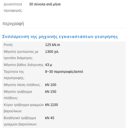
Δυνατότητα
30 σύνολα ανά μήνα
προσφοράς:
περιγραφή
Συσσώρευση της μηχανής εγκαταστάσεων γεώτρησης
Ροπή:
125 kN.m
Μέγιστη τρυπώντας με
1300 χιλ.
τρυπάνι διάμετρος:
Μέγιστο βάθος διάτρυσης:
43 μ
Ταχύτητα της
8~30 περιστροφές/λεπτό
περιστροφής:
Μέγιστη πίεση πλήθους:
kN 100
Μέγιστο τράβηγμα
kN 150
πλήθους:
Κύριο τράβηγμα γραμμών
kN 1100
βαρούλκων:
Βοηθητικό τράβηγμα
kN 45
γραμμών βαρούλκων: