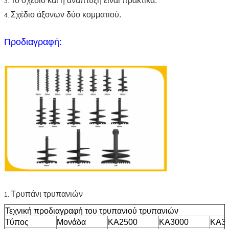
Το σχέδιο και η ανάπτυξη είναι πρακτικά.
3.
Σχέδιο άξονων δύο κομματιού.
4.
Προδιαγραφή:
Τρυπάνι τρυπανιών
1.
Τεχνική προδιαγραφή του τρυπανιού τρυπανιών
Τύπος
Μονάδα
KA2500
KA3000
KA3