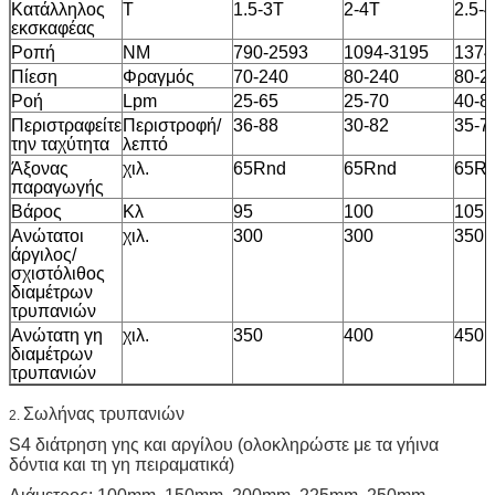
Κατάλληλος
Τ
1.5-3T
2-4T
2.5-4
εκσκαφέας
Ροπή
NM
790-2593
1094-3195
1374
Πίεση
Φραγμός
70-240
80-240
80-2
Ροή
Lpm
25-65
25-70
40-8
Περιστραφείτε
Περιστροφή/
36-88
30-82
35-7
την ταχύτητα
λεπτό
Άξονας
χιλ.
65Rnd
65Rnd
65R
παραγωγής
Βάρος
Κλ
95
100
105
Ανώτατοι
χιλ.
300
300
350
άργιλος/
σχιστόλιθος
διαμέτρων
τρυπανιών
Ανώτατη γη
χιλ.
350
400
450
διαμέτρων
τρυπανιών
Σωλήνας τρυπανιών
2.
S4 διάτρηση γης και αργίλου (ολοκληρώστε με τα γήινα
δόντια και τη γη πειραματικά)