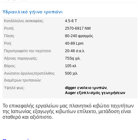
Υδραυλικό γήινο τρυπάνι
Κατάλληλος εκσκαφέας:
4.5-6 Τ
Ροπή:
2570-6917 NM
Πίεση:
80-240 φραγμός
Ροή:
40-89 Lpm
Περιστραφείτε την ταχύτητα:
20-46 σ.α.λ.
Άξονας παραγωγής:
75Sq χιλ.
Βάρος:
105 κλ
Ανώτατοι άργιλος/σχιστόλιθος
500 χιλ.
διαμέτρων τρυπανιών:
digger ενοίκιο τρυπών
Υψηλό φως:
,
Auger εξοπλισμός γεωτρήσεων
Το επικεφαλής εργαλείων μας πλανητικό κιβώτιο ταχυτήτων
της Ιαπωνίας εξαγωγής κιβωτίων επίλεκτο, μετάδοση είναι
σταθερό και αξιόπιστο.