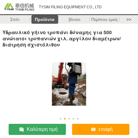
TYSIM PILING EQUIPMENT CO., LTD
Σπίτι
Προϊόντα
βίντεο
Περίπου εμείς
>>
Υδραυλικό γήινο τρυπάνι δύναμης για 500
ανώτατοι τρυπανιών χιλ. αργίλου διαμέτρων/
διάτρηση σχιστόλιθου
Καλύτερη τιμή
επαφή