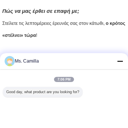
Πώς να μας έρθει σε επαφή με;
Στείλετε τις λεπτομέρειες έρευνάς σας στον κάτωθι,
ο κρότος
«στέλνει» τώρα
!
digger ενοίκιο τρυπών
Ετικέττες:
,
Ms. Camilla
Auger εξοπλισμός γεωτρήσεων
,
υδραυλικός digger τρυπών
7:06 PM
Αποκτήστε την καλύτερη τιμή για
Good day, what product are you looking for?
Υδραυλικό γήινο τρυπάνι
δύναμης για 500 ανώτατοι
τρυπανιών χιλ. αργίλου
διαμέτρων/διάτρηση σχιστόλιθου
Να συνεχίσει