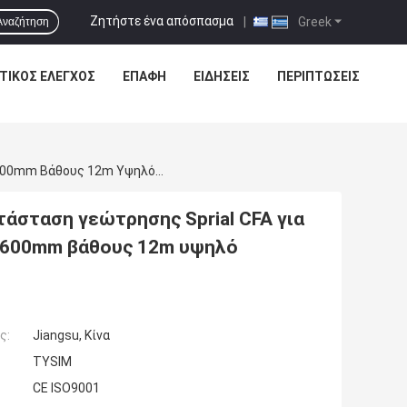
Ζητήστε ένα απόσπασμα
|
Greek
Αναζήτηση
ΤΙΚΌΣ ΈΛΕΓΧΟΣ
ΕΠΑΦΉ
ΕΙΔΗΣΕΙΣ
ΠΕΡΙΠΤΏΣΕΙΣ
Μακριά Περιστροφική Συσσωρεύοντας Εγκατάσταση Γεώτρησης Sprial CFA Για Τη Μέγιστη Τρυπώντας Με Τρυπάνι Διάμετρο 600mm Βάθους 12m Υψηλό Χαμηλότερο Κόστος Σταθερότητας
σταση γεώτρησης Sprial CFA για
ο 600mm βάθους 12m υψηλό
ς:
Jiangsu, Κίνα
TYSIM
CE ISO9001