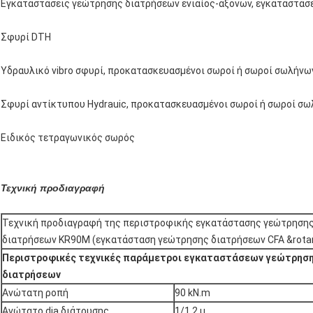
Εγκαταστάσεις γεώτρησης διατρήσεων ενιαίος-άξονων, εγκαταστάσ
Σφυρί DTH
Υδραυλικό vibro σφυρί, προκατασκευασμένοι σωροί ή σωροί σωλήνω
Σφυρί αντίκτυπου Hydrauic, προκατασκευασμένοι σωροί ή σωροί σ
Ειδικός τετραγωνικός σωρός
Τεχνική προδιαγραφή
Τεχνική προδιαγραφή της περιστροφικής εγκατάστασης γεώτρηση
διατρήσεων KR90M (εγκατάσταση γεώτρησης διατρήσεων CFA &rota
Περιστροφικές τεχνικές παράμετροι εγκαταστάσεων γεώτρησ
διατρήσεων
Ανώτατη ροπή
90 kN.m
Ανώτατο dia διάτρυσης
1/1.2 μ