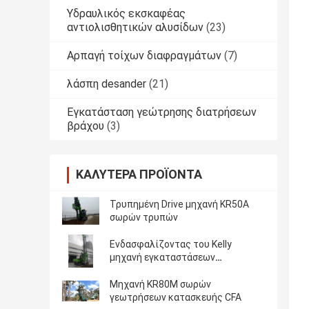
Υδραυλικός εκσκαφέας
αντιολισθητικών αλυσίδων
(23)
Αρπαγή τοίχων διαφραγμάτων
(7)
λάσπη desander
(21)
Εγκατάσταση γεώτρησης διατρήσεων
βράχου
(3)
ΚΑΛΎΤΕΡΑ ΠΡΟΪΌΝΤΑ
Τρυπημένη Drive μηχανή KR50A
σωρών τρυπών
Ενδασφαλίζοντας του Kelly
μηχανή εγκαταστάσεων
γεώτρησης φραγμών θαλάσσια
περιστροφική συσσωρεύοντας
Μηχανή KR80M σωρών
γεωτρήσεων κατασκευής CFA