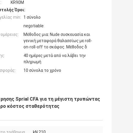
:
KR90M
τολής Όροι:
ελίας min:
1 σύνολο
negotiable
ομέρειες:
Μέθοδος μια: Nude συσκευασία και
γενική μεταφορά θαλασσίως με roll-
on-roll-off το σκάφος. Μέθοδος δ
ης:
40 ημέρες μετά από να λάβει την
πληρωμή
σφοράς:
10 σύνολα το χρόνο
ησης Sprial CFA για τη μέγιστη τρυπώντας
ερο κόστος σταθερότητας
στο τράβηγμα
kN 210