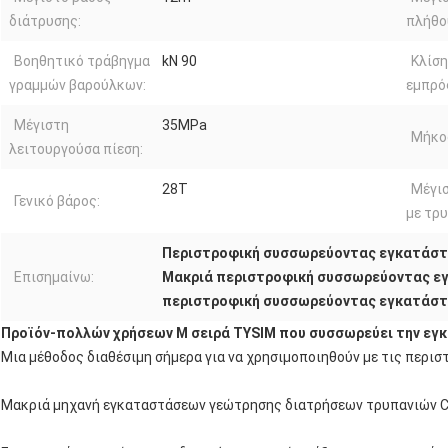
διάτρυσης:
πλήθο
Βοηθητικό τράβηγμα
kN 90
Κλίση
γραμμών βαρούλκων:
εμπρός
Μέγιστη
35MPa
Μήκο
λειτουργούσα πίεση:
28T
Μέγι
Γενικό βάρος:
με τρυ
Περιστροφική συσσωρεύοντας εγκατάστ
Επισημαίνω:
Μακριά περιστροφική συσσωρεύοντας εγ
περιστροφική συσσωρεύοντας εγκατάστ
Προϊόν-πολλών χρήσεων Μ σειρά TYSIM που συσσωρεύει την ε
Μια μέθοδος διαθέσιμη σήμερα για να χρησιμοποιηθούν με τις πε
Μακριά μηχανή εγκαταστάσεων γεώτρησης διατρήσεων τρυπανιών 