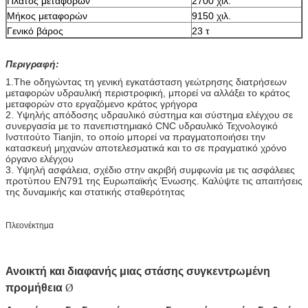
Πλάτος μεταφορών
2700 χιλ.
Μήκος μεταφορών
9150 χιλ.
Γενικό βάρος
23 τ
Περιγραφή:
1.The οδηγώντας τη γενική εγκατάσταση γεώτρησης διατρήσεων
μεταφορών υδραυλική περιστροφική, μπορεί να αλλάξει το κράτος
μεταφορών στο εργαζόμενο κράτος γρήγορα
2. Υψηλής απόδοσης υδραυλικό σύστημα και σύστημα ελέγχου σε
συνεργασία με το πανεπιστημιακό CNC υδραυλικό Τεχνολογικό
Ινστιτούτο Tianjin, το οποίο μπορεί να πραγματοποιήσει την
κατασκευή μηχανών αποτελεσματικά και το σε πραγματικό χρόνο
όργανο ελέγχου
3. Υψηλή ασφάλεια, σχέδιο στην ακριβή συμφωνία με τις ασφάλειες
προτύπου EN791 της Ευρωπαϊκής Ένωσης. Καλύψτε τις απαιτήσεις
της δυναμικής και στατικής σταθερότητας
Πλεονέκτημα
Ανοικτή και διαφανής μιας στάσης συγκεντρωμένη
προμήθεια
Ø