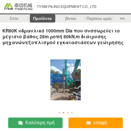
TYSIM PILING EQUIPMENT CO., LTD
Σπίτι
Προϊόντα
βίντεο
Περίπου εμείς
>>
KR80K υδραυλικό 1000mm Dia που συσσωρεύει το
μέγιστο βάθος 28m ροπή 80kN.m διάτρυσης
μηχανών/εξοπλισμού εγκαταστάσεων γεώτρησης
Καλύτερη τιμή
επαφή