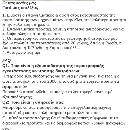
Οι υπηρεσίες μας
Γιατί μας επιλέξτε;
1.
Είμαστε ο επαγγελματικός & αξιόπιστος κατασκευαστής της
συσσώρευσης των μηχανημάτων στην Κίνα, την καλύτερη ποιότητα
& την καλύτερη υπηρεσία.
2. Επαγγελματική προσαρμοσμένη υπηρεσία ανεφοδιασμού για να
καλύψει όλες τις απαιτήσεις σας.
3. Οι περιστροφικές εγκαταστάσεις γεώτρησης διατρήσεών μας
έχουν πωληθεί σε περισσότερες από 20 χώρες, όπως η Ρωσία, η
Αυστραλία, η Ταϊλάνδη, η Ζάμπια και άλλες.
4. Ανταγωνιστική τιμή.
FAQ
Q1: Ποια είναι η εξουσιοδότηση της περιστροφικής
εγκατάστασης γεώτρησης διατρήσεων;
Η περίοδος εξουσιοδότησης για τη νέα μηχανή είναι ένα έτος ή οι
ώρες απασχόλησης του 2000, οποιοσδήποτε έρχεται πρώτα θα
εφαρμοστούν.
Παρακαλώ απευθυνθείτε με μας για το λεπτομερή κανονισμό
εξουσιοδότησης.
Q2: Ποια είναι η υπηρεσία σας;
Μπορούμε να σας προσφέρουμε την επαγγελματική τεχνική
υποστήριξη και την καλή υπηρεσία μεταπώλησης σε.
Οι μέθοδοι τροποποίησης θα είναι διαφορετικές σύμφωνα με τα
διαφορετικές πρότυπα και τις διαμορφώσεις των κύριων εκσκαφέων
σας.