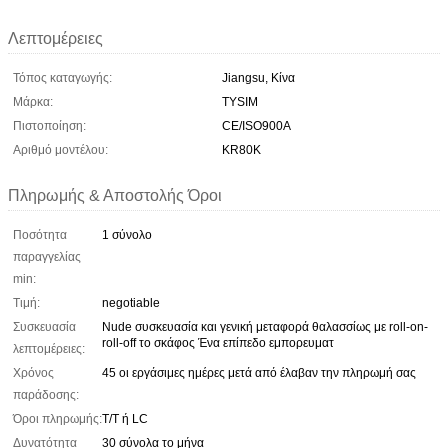
Λεπτομέρειες
Τόπος καταγωγής:
Jiangsu, Κίνα
Μάρκα:
TYSIM
Πιστοποίηση:
CE/ISO900A
Αριθμό μοντέλου:
KR80K
Πληρωμής & Αποστολής Όροι
Ποσότητα
1 σύνολο
παραγγελίας
min:
Τιμή:
negotiable
Συσκευασία
Nude συσκευασία και γενική μεταφορά θαλασσίως με roll-on-
roll-off το σκάφος Ένα επίπεδο εμπορευματ
λεπτομέρειες:
Χρόνος
45 οι εργάσιμες ημέρες μετά από έλαβαν την πληρωμή σας
παράδοσης:
Όροι πληρωμής:
T/T ή LC
Δυνατότητα
30 σύνολα το μήνα