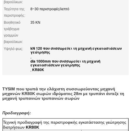
βαρούλκων:
Ταχύτητα της
8~30 περιστροφές/λεπτό
περιστροφής:
Βοηθητικό
35 KN
τράβηγμα
γραμμών
βαρούλκων:
kN 120 που συσσωρεύει τη μηχανή εγκαταστάσεων
Υψηλό φως:
γεώτρησης
,
dia 1000mm που συσσωρεύει τη μηχανή
εγκαταστάσεων γεώτρησης
KR80K
,
TYSIM που τρυπά την ελάχιστη συσσωρεύοντας μηχανή
μηχανών KR80K σωρών ιδρύματος 28m με τρυπάνι άντεξε τη
μηχανή τρυπανιών τρυπανιών σωρών
Προδιαγραφή:
Τεχνική προδιαγραφή της περιστροφικής εγκατάστασης γεώτρησης
διατρήσεων
KR80K