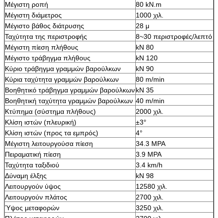
Μέγιστη ροπή
80 kN.m
Μέγιστη διάμετρος
1000 χιλ.
Μέγιστο βάθος διάτρυσης
28 μ
Ταχύτητα της περιστροφής
8~30 περιστροφές/λεπτό
Μέγιστη πίεση πλήθους
kN 80
Μέγιστο τράβηγμα πλήθους
kN 120
Κύριο τράβηγμα γραμμών βαρούλκων
kN 90
Κύρια ταχύτητα γραμμών βαρούλκων
80 m/min
Βοηθητικό τράβηγμα γραμμών βαρούλκων
kN 35
Βοηθητική ταχύτητα γραμμών βαρούλκων
40 m/min
Κτύπημα (σύστημα πλήθους)
2000 χιλ.
Κλίση ιστών (πλευρική)
±3°
Κλίση ιστών (προς τα εμπρός)
4°
Μέγιστη λειτουργούσα πίεση
34.3 MPA
Πειραματική πίεση
3.9 MPA
Ταχύτητα ταξιδιού
3.4 km/h
Δύναμη έλξης
kN 98
Λειτουργούν ύψος
12580 χιλ.
Λειτουργούν πλάτος
2700 χιλ.
Ύψος μεταφορών
3250 χιλ.