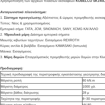
Χρησιμοποίηση των αρχικών πλαισίων εκσκαφέων
KOBELCO SK140
Ανταγωνιστικό πλεονέκτημα:
1.
Σύστημα προσγείωσης
-Αξιόπιστος & ώριμος προμηθευτής εκσκαφ
Τύπος: Νέος & χρησιμοποιημένος
Εμπορικό σήμα: ΓΑΤΑ, JCM, SINOMACH, SANY, XCMG ΚΑΙ ΆΛΛΟ
2.
Υδραυλικά μέρη
-Διάσημα εμπορικά σήματα
Μειωτής κιβωτίων ταχυτήτων: Εισαγόμενο REXROTH
Κύριες αντλία & βαλβίδα: Εισαγόμενο KAWASAKI (Ιαπωνία)
Μάνικα: Εισαγόμενος
3.
Μέρη δομών
-Επαγγελματικός προμηθευτής μερών δομών στην Κίν
Προδιαγραφή:
Τεχνική προδιαγραφή της περιστροφικής εγκατάστασης γεώτρησης δ
Μέγιστη ροπή
80 kN.m
Μέγιστη διάμετρος
1000 χιλ.
Μέγιστο βάθος διάτρυσης
28 μ
Ταχύτητα της περιστροφής
8~30 περιστρο
Μέγιστη πίεση πλήθους
kN 80