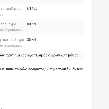
στο τράβηγμα
kN 120
υς:
 τράβηγμα
80 KN
ών βαρούλκων:
ητικό τράβηγμα
35 KN
ών βαρούλκων:
ρών
,
τρυπημένος εξοπλισμός σωρών 28m βάθος
 KR80K σωρών ιδρύματος 28m με τρυπάνι άντεξε