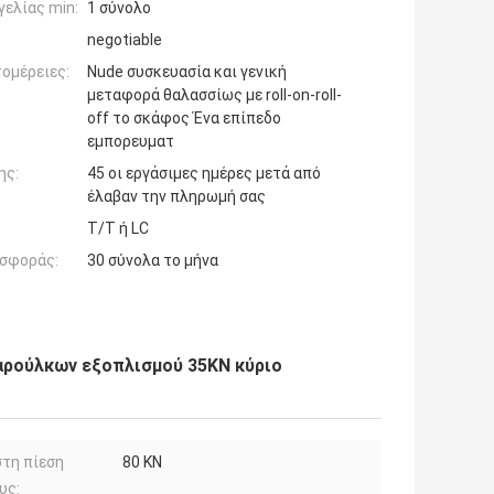
ελίας min:
1 σύνολο
negotiable
ομέρειες:
Nude συσκευασία και γενική
μεταφορά θαλασσίως με roll-on-roll-
off το σκάφος Ένα επίπεδο
εμπορευματ
ης:
45 οι εργάσιμες ημέρες μετά από
έλαβαν την πληρωμή σας
T/T ή LC
σφοράς:
30 σύνολα το μήνα
αρούλκων εξοπλισμού 35KN κύριο
τη πίεση
80 KN
υς: