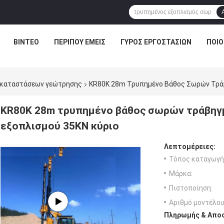
ΒΊΝΤΕΟ
ΠΕΡΊΠΟΥ ΕΜΕΊΣ
ΓΎΡΟΣ ΕΡΓΟΣΤΑΣΊΩΝ
ΠΟΙΟ
γκαταστάσεων γεώτρησης
KR80K 28m Τρυπημένο Βάθος Σωρών Τράβ
KR80K 28m τρυπημένο βάθος σωρών τράβηγ
εξοπλισμού 35KN κύριο
Λεπτομέρειες:
Τόπος καταγωγή
Μάρκα:
Πιστοποίηση:
Αριθμό μοντέλου
Πληρωμής & Αποσ