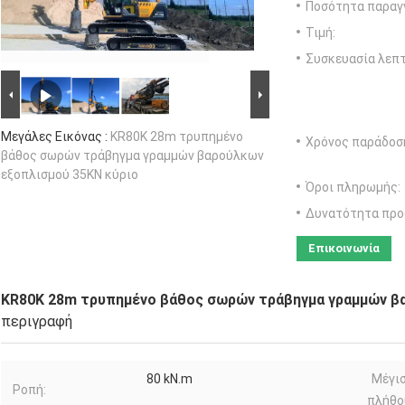
Ποσότητα παραγγ
Τιμή:
Συσκευασία λεπτ
Μεγάλες Εικόνας :
KR80K 28m τρυπημένο
Χρόνος παράδοσ
βάθος σωρών τράβηγμα γραμμών βαρούλκων
εξοπλισμού 35KN κύριο
Όροι πληρωμής:
Δυνατότητα προ
Επικοινωνία
KR80K 28m τρυπημένο βάθος σωρών τράβηγμα γραμμών β
περιγραφή
80 kN.m
Μέγισ
Ροπή:
πλήθο