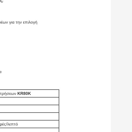
LC
έων για την επιλογή
α
ιατρήσεων
KR80K
φές/λεπτό