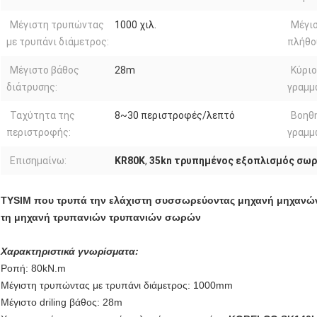
Μέγιστη τρυπώντας
1000 χιλ.
Μέγι
με τρυπάνι διάμετρος:
πλήθο
Μέγιστο βάθος
28m
Κύριο
διάτρυσης:
γραμμ
Ταχύτητα της
8~30 περιστροφές/λεπτό
Βοηθ
περιστροφής:
γραμμ
Επισημαίνω:
KR80K
,
35kn τρυπημένος εξοπλισμός σω
TYSIM που τρυπά την ελάχιστη συσσωρεύοντας μηχανή μηχανών
τη μηχανή τρυπανιών τρυπανιών σωρών
Χαρακτηριστικά γνωρίσματα:
Ροπή: 80kN.m
Μέγιστη τρυπώντας με τρυπάνι διάμετρος: 1000mm
Μέγιστο driling βάθος: 28m