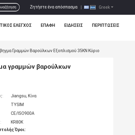
Ζητήστε ένα απόσπασμα
|
Greek
Αναζήτηση
ΤΙΚΌΣ ΈΛΕΓΧΟΣ
ΕΠΑΦΉ
ΕΙΔΗΣΕΙΣ
ΠΕΡΙΠΤΏΣΕΙΣ
ηγμα Γραμμών Βαρούλκων Εξοπλισμού 35KN Κύριο
μα γραμμών βαρούλκων
ς:
Jiangsu, Κίνα
TYSIM
CE/ISO900A
:
KR80K
τολής Όροι: