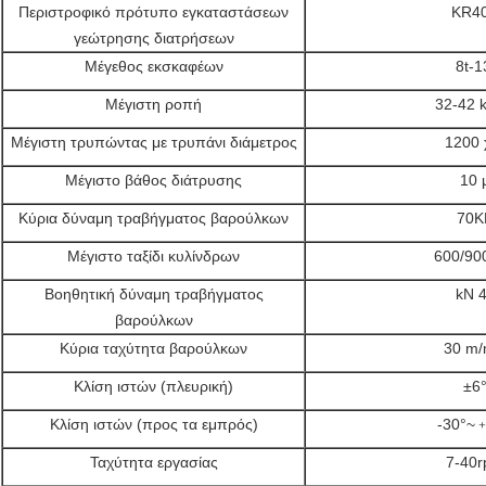
Περιστροφικό πρότυπο εγκαταστάσεων
KR4
γεώτρησης διατρήσεων
Μέγεθος εκσκαφέων
8t-1
Μέγιστη ροπή
32-42 
Μέγιστη τρυπώντας με τρυπάνι διάμετρος
1200 χ
Μέγιστο βάθος διάτρυσης
10 
Κύρια δύναμη τραβήγματος βαρούλκων
70K
Μέγιστο ταξίδι κυλίνδρων
600/900
Βοηθητική δύναμη τραβήγματος
kN 
βαρούλκων
Κύρια ταχύτητα βαρούλκων
30 m/
Κλίση ιστών (πλευρική)
±6
Κλίση ιστών (προς τα εμπρός)
-30°~
Ταχύτητα εργασίας
7-40