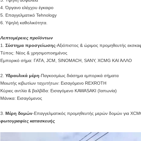
4. Όργανο ελέγχου έγκαιρο
5. Επαγγελματικό Tehnology
6. Υψηλή καθολικότητα.
Λεπτομέρειες προϊόντων
1.
Σύστημα προσγείωσης
-Αξιόπιστος & ώριμος προμηθευτής εκσκαφ
Τύπος: Νέος & χρησιμοποιημένος
Εμπορικό σήμα: ΓΑΤΑ, JCM, SINOMACH, SANY, XCMG ΚΑΙ ΆΛΛΟ
2.
Υδραυλικά μέρη
-Παγκοσμίως διάσημα εμπορικά σήματα
Μειωτής κιβωτίων ταχυτήτων: Εισαγόμενο REXROTH
Κύριες αντλία & βαλβίδα: Εισαγόμενο KAWASAKI (Ιαπωνία)
Μάνικα: Εισαγόμενος
3.
Μέρη δομών
-Επαγγελματικός προμηθευτής μερών δομών για XC
φωτογραφίες κατασκευής