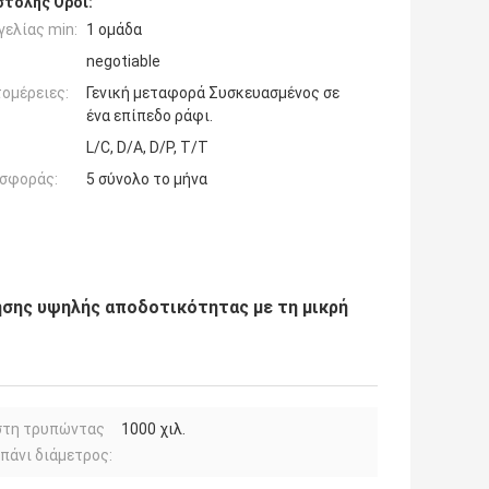
τολής Όροι:
ελίας min:
1 ομάδα
negotiable
ομέρειες:
Γενική μεταφορά Συσκευασμένος σε
ένα επίπεδο ράφι.
L/C, D/A, D/P, T/T
σφοράς:
5 σύνολο το μήνα
σης υψηλής αποδοτικότητας με τη μικρή
στη τρυπώντας
1000 χιλ.
πάνι διάμετρος: