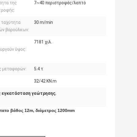
τητα της
7~40 περιστροφές/λεπτό
τροφής:
α ταχύτητα
30 m/min
ών βαρούλκων:
7181 χιλ.
υργούν ύψος:
ς μεταφορών:
5.4 τ
32/42 KN.m
ς εγκατάσταση γεώτρησης
,
ώτατο βάθος 12m, διάμετρος 1200mm