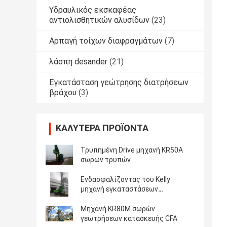
Υδραυλικός εκσκαφέας
αντιολισθητικών αλυσίδων
(23)
Αρπαγή τοίχων διαφραγμάτων
(7)
λάσπη desander
(21)
Εγκατάσταση γεώτρησης διατρήσεων
βράχου
(3)
ΚΑΛΎΤΕΡΑ ΠΡΟΪΌΝΤΑ
Τρυπημένη Drive μηχανή KR50A
σωρών τρυπών
Ενδασφαλίζοντας του Kelly
μηχανή εγκαταστάσεων
γεώτρησης φραγμών θαλάσσια
περιστροφική συσσωρεύοντας
Μηχανή KR80M σωρών
γεωτρήσεων κατασκευής CFA