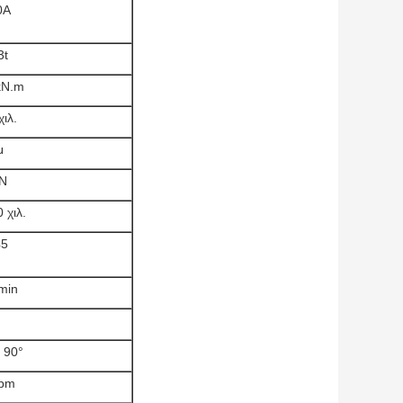
0A
3t
kN.m
ιλ.
μ
N
 χιλ.
45
min
°
﹢90°
rpm