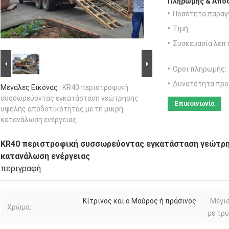
Πληρωμής & Αποσ
Ποσότητα παραγγ
Τιμή:
Συσκευασία λεπτ
Όροι πληρωμής:
Δυνατότητα προ
Μεγάλες Εικόνας :
KR40 περιστροφική
συσσωρεύοντας εγκατάσταση γεώτρησης
Επικοινωνία
υψηλής αποδοτικότητας με τη μικρή
κατανάλωση ενέργειας
KR40 περιστροφική συσσωρεύοντας εγκατάσταση γεώτρη
κατανάλωση ενέργειας
περιγραφή
Κίτρινος και ο Μαύρος ή πράσινος
Μέγι
Χρώμα:
με τρυ