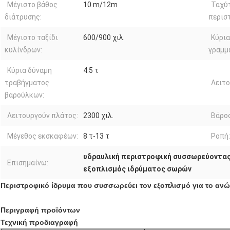
Μέγιστο βάθος
10 m/12m
Ταχύ
διάτρυσης:
περισ
Μέγιστο ταξίδι
600/900 χιλ.
Κύρι
κυλίνδρων:
γραμμ
Κύρια δύναμη
4.5 τ
τραβήγματος
Λειτο
βαρούλκων:
Λειτουργούν πλάτος:
2300 χιλ.
Βάρο
Μέγεθος εκσκαφέων:
8 τ-13 τ
Ροπή:
υδραυλική περιστροφική συσσωρεύοντα
Επισημαίνω:
εξοπλισμός ιδρύματος σωρών
Περιστροφικό ίδρυμα που συσσωρεύει τον εξοπλισμό για το αν
Περιγραφή προϊόντων
Τεχνική προδιαγραφή