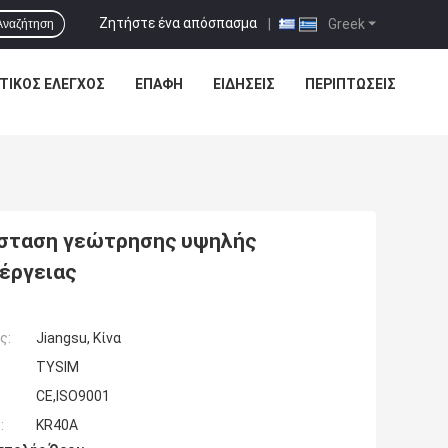
Ζητήστε ένα απόσπασμα
|
Greek
Αναζήτηση
ΤΙΚΌΣ ΈΛΕΓΧΟΣ
ΕΠΑΦΉ
ΕΙΔΗΣΕΙΣ
ΠΕΡΙΠΤΏΣΕΙΣ
σταση γεώτρησης υψηλής
έργειας
ς:
Jiangsu, Κίνα
TYSIM
CE,ISO9001
:
KR40A