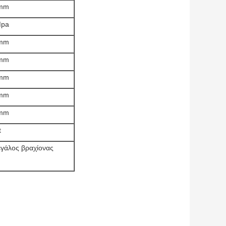
mm
Mpa
mm
mm
mm
mm
mm
t
εγάλος βραχίονας