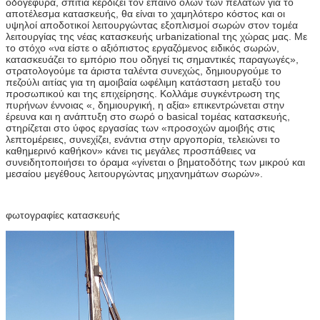
οδογέφυρα, σπίτια κερδίζει τον έπαινο όλων των πελατών για το
αποτέλεσμα κατασκευής, θα είναι το χαμηλότερο κόστος και οι
υψηλοί αποδοτικοί λειτουργώντας εξοπλισμοί σωρών στον τομέα
λειτουργίας της νέας κατασκευής urbanizational της χώρας μας. Με
το στόχο «να είστε ο αξιόπιστος εργαζόμενος ειδικός σωρών,
κατασκευάζει το εμπόριο που οδηγεί τις σημαντικές παραγωγές»,
στρατολογούμε τα άριστα ταλέντα συνεχώς, δημιουργούμε το
πεζούλι αιτίας για τη αμοιβαία ωφέλιμη κατάσταση μεταξύ του
προσωπικού και της επιχείρησης. Κολλάμε συγκέντρωση της
πυρήνων έννοιας «, δημιουργική, η αξία» επικεντρώνεται στην
έρευνα και η ανάπτυξη στο σωρό ο basical τομέας κατασκευής,
στηρίζεται στο ύφος εργασίας των «προσοχών αμοιβής στις
λεπτομέρειες, συνεχίζει, ενάντια στην αργοπορία, τελειώνει το
καθημερινό καθήκον» κάνει τις μεγάλες προσπάθειες να
συνειδητοποιήσει το όραμα «γίνεται ο βηματοδότης των μικρού και
μεσαίου μεγέθους λειτουργώντας μηχανημάτων σωρών».
φωτογραφίες κατασκευής