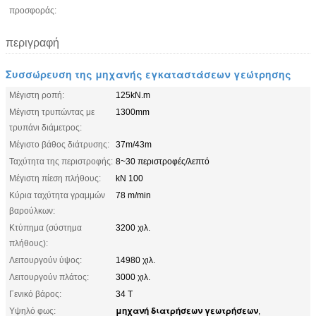
προσφοράς:
περιγραφή
Συσσώρευση της μηχανής εγκαταστάσεων γεώτρησης
Μέγιστη ροπή:
125kN.m
Μέγιστη τρυπώντας με
1300mm
τρυπάνι διάμετρος:
Μέγιστο βάθος διάτρυσης:
37m/43m
Ταχύτητα της περιστροφής:
8~30 περιστροφές/λεπτό
Μέγιστη πίεση πλήθους:
kN 100
Κύρια ταχύτητα γραμμών
78 m/min
βαρούλκων:
Κτύπημα (σύστημα
3200 χιλ.
πλήθους):
Λειτουργούν ύψος:
14980 χιλ.
Λειτουργούν πλάτος:
3000 χιλ.
Γενικό βάρος:
34 Τ
μηχανή διατρήσεων γεωτρήσεων
Υψηλό φως:
,