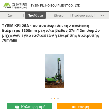
TYSIM PILING EQUIPMENT CO., LTD
Σπίτι
Προϊόντα
βίντεο
Περίπου εμείς
>>
TYSIM KR125A που συσσωρεύει την ανώτατη
διάμετρο 1300mm μέγιστο βάθος 37m/43m σωρών
μηχανών εγκαταστάσεων γεώτρησης διάτρυσης
78m/Min
Καλύτερη τιμή
επαφή