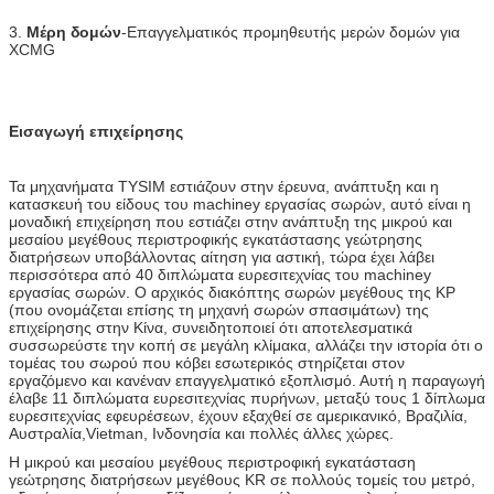
3.
Μέρη δομών
-Επαγγελματικός προμηθευτής μερών δομών για
XCMG
Εισαγωγή επιχείρησης
Τα μηχανήματα TYSIM εστιάζουν στην έρευνα, ανάπτυξη και η
κατασκευή του είδους του machiney εργασίας σωρών, αυτό είναι η
μοναδική επιχείρηση που εστιάζει στην ανάπτυξη της μικρού και
μεσαίου μεγέθους περιστροφικής εγκατάστασης γεώτρησης
διατρήσεων υποβάλλοντας αίτηση για αστική, τώρα έχει λάβει
περισσότερα από 40 διπλώματα ευρεσιτεχνίας του machiney
εργασίας σωρών. Ο αρχικός διακόπτης σωρών μεγέθους της KP
(που ονομάζεται επίσης τη μηχανή σωρών σπασιμάτων) της
επιχείρησης στην Κίνα, συνειδητοποιεί ότι αποτελεσματικά
συσσωρεύστε την κοπή σε μεγάλη κλίμακα, αλλάζει την ιστορία ότι ο
τομέας του σωρού που κόβει εσωτερικός στηρίζεται στον
εργαζόμενο και κανέναν επαγγελματικό εξοπλισμό. Αυτή η παραγωγή
έλαβε 11 διπλώματα ευρεσιτεχνίας πυρήνων, μεταξύ τους 1 δίπλωμα
ευρεσιτεχνίας εφευρέσεων, έχουν εξαχθεί σε αμερικανικό, Βραζιλία,
Αυστραλία,Vietman, Ινδονησία και πολλές άλλες χώρες.
Η μικρού και μεσαίου μεγέθους περιστροφική εγκατάσταση
γεώτρησης διατρήσεων μεγέθους KR σε πολλούς τομείς του μετρό,