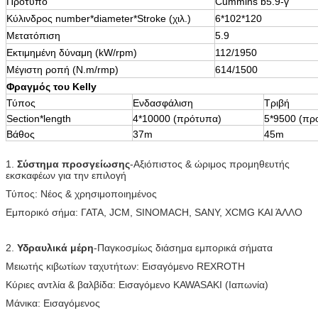
Πρότυπο
Cummins b5.9-γ
Κύλινδρος number*diameter*Stroke (χιλ.)
6*102*120
Μετατόπιση
5.9
Εκτιμημένη δύναμη (kW/rpm)
112/1950
Μέγιστη ροπή (N.m/rmp)
614/1500
Φραγμός του Kelly
Τύπος
Ενδασφάλιση
Τριβή
Section*length
4*10000 (πρότυπα)
5*9500 (προ
Βάθος
37m
45m
1.
Σύστημα προσγείωσης
-Αξιόπιστος & ώριμος προμηθευτής
εκσκαφέων για την επιλογή
Τύπος: Νέος & χρησιμοποιημένος
Εμπορικό σήμα: ΓΑΤΑ, JCM, SINOMACH, SANY, XCMG ΚΑΙ ΆΛΛΟ
2.
Υδραυλικά μέρη
-Παγκοσμίως διάσημα εμπορικά σήματα
Μειωτής κιβωτίων ταχυτήτων: Εισαγόμενο REXROTH
Κύριες αντλία & βαλβίδα: Εισαγόμενο KAWASAKI (Ιαπωνία)
Μάνικα: Εισαγόμενος