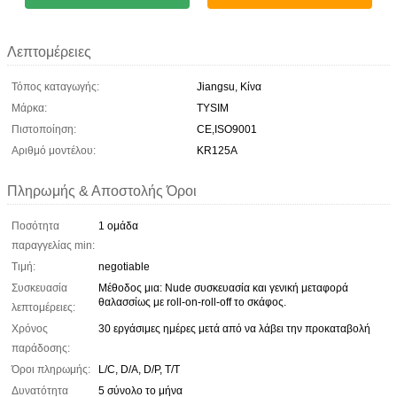
Λεπτομέρειες
Τόπος καταγωγής:
Jiangsu, Κίνα
Μάρκα:
TYSIM
Πιστοποίηση:
CE,ISO9001
Αριθμό μοντέλου:
KR125A
Πληρωμής & Αποστολής Όροι
Ποσότητα
1 ομάδα
παραγγελίας min:
Τιμή:
negotiable
Συσκευασία
Μέθοδος μια: Nude συσκευασία και γενική μεταφορά
θαλασσίως με roll-on-roll-off το σκάφος.
λεπτομέρειες:
Χρόνος
30 εργάσιμες ημέρες μετά από να λάβει την προκαταβολή
παράδοσης:
Όροι πληρωμής:
L/C, D/A, D/P, T/T
Δυνατότητα
5 σύνολο το μήνα