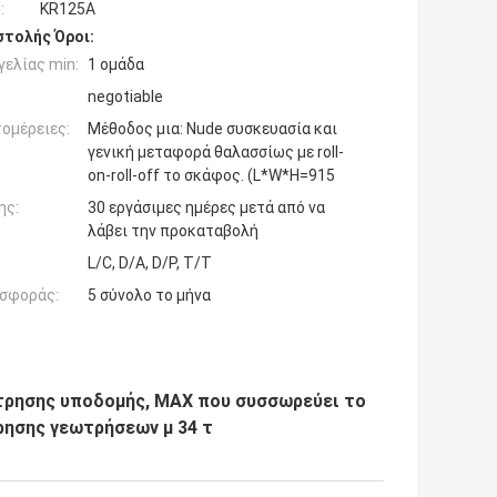
:
KR125A
τολής Όροι:
ελίας min:
1 ομάδα
negotiable
ομέρειες:
Μέθοδος μια: Nude συσκευασία και
γενική μεταφορά θαλασσίως με roll-
on-roll-off το σκάφος. (L*W*H=915
ης:
30 εργάσιμες ημέρες μετά από να
λάβει την προκαταβολή
L/C, D/A, D/P, T/T
σφοράς:
5 σύνολο το μήνα
ρησης υποδομής, MAX που συσσωρεύει το
ρησης γεωτρήσεων μ 34 τ