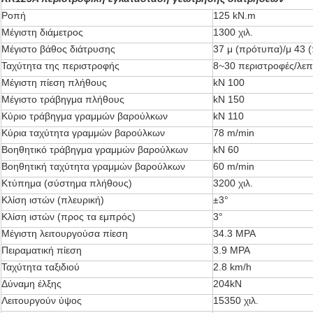
Ροπή
125 kN.m
Μέγιστη διάμετρος
1300 χιλ.
Μέγιστο βάθος διάτρυσης
37 μ (πρότυπα)/μ 43 (
Ταχύτητα της περιστροφής
8~30 περιστροφές/λεπ
Μέγιστη πίεση πλήθους
kN 100
Μέγιστο τράβηγμα πλήθους
kN 150
Κύριο τράβηγμα γραμμών βαρούλκων
kN 110
Κύρια ταχύτητα γραμμών βαρούλκων
78 m/min
Βοηθητικό τράβηγμα γραμμών βαρούλκων
kN 60
Βοηθητική ταχύτητα γραμμών βαρούλκων
60 m/min
Κτύπημα (σύστημα πλήθους)
3200 χιλ.
Κλίση ιστών (πλευρική)
±3°
Κλίση ιστών (προς τα εμπρός)
3°
Μέγιστη λειτουργούσα πίεση
34.3 MPA
Πειραματική πίεση
3.9 MPA
Ταχύτητα ταξιδιού
2.8 km/h
Δύναμη έλξης
204kN
Λειτουργούν ύψος
15350 χιλ.