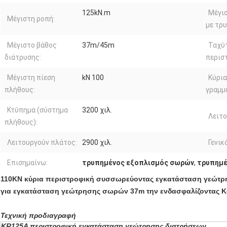
125kN.m
Μέγι
Μέγιστη ροπή:
με τρυ
Μέγιστο βάθος
37m/45m
Ταχύ
διάτρυσης:
περισ
Μέγιστη πίεση
kN 100
Κύρι
πλήθους:
γραμμ
Κτύπημα (σύστημα
3200 χιλ.
Λειτο
πλήθους):
Λειτουργούν πλάτος:
2900 χιλ.
Γενικ
Επισημαίνω:
τρυπημένος εξοπλισμός σωρών
,
τρυπημέ
110KN κύρια περιστροφική συσσωρεύοντας εγκατάσταση γεώτ
για εγκατάσταση γεώτρησης σωρών 37m την ενδασφαλίζοντας K
Τεχνική προδιαγραφή
KR125A περιστροφική εγκατάσταση γεώτρησης διατρήσεων