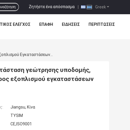
Ζητήστε ένα απόσπασμα
|
Greek
Αναζήτηση
ΤΙΚΌΣ ΈΛΕΓΧΟΣ
ΕΠΑΦΉ
ΕΙΔΗΣΕΙΣ
ΠΕΡΙΠΤΏΣΕΙΣ
KR125A Περιστροφική Συσσωρεύοντας Εγκατάσταση Γεώτρησης Υποδομής, MAX Που Συσσωρεύει Το Βάθος 43 Γενικό Βάρος Εξοπλισμού Εγκαταστάσεων Γεώτρησης Γεωτρήσεων Μ 34 Τ
τάσταση γεώτρησης υποδομής,
άρος εξοπλισμού εγκαταστάσεων
ς:
Jiangsu, Κίνα
TYSIM
CE,ISO9001