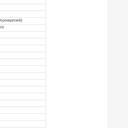
προαιρετικά)
τό