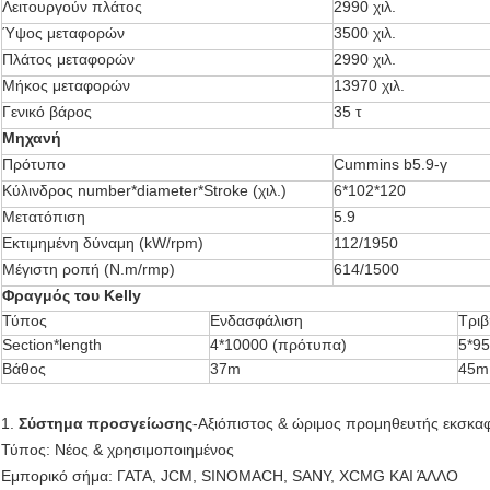
Λειτουργούν πλάτος
2990 χιλ.
Ύψος μεταφορών
3500 χιλ.
Πλάτος μεταφορών
2990 χιλ.
Μήκος μεταφορών
13970 χιλ.
Γενικό βάρος
35 τ
Μηχανή
Πρότυπο
Cummins b5.9-γ
Κύλινδρος number*diameter*Stroke (χιλ.)
6*102*120
Μετατόπιση
5.9
Εκτιμημένη δύναμη (kW/rpm)
112/1950
Μέγιστη ροπή (N.m/rmp)
614/1500
Φραγμός του Kelly
Τύπος
Ενδασφάλιση
Τριβ
Section*length
4*10000 (πρότυπα)
5*95
Βάθος
37m
45m
1.
Σύστημα προσγείωσης
-Αξιόπιστος & ώριμος προμηθευτής εκσκαφ
Τύπος: Νέος & χρησιμοποιημένος
Εμπορικό σήμα: ΓΑΤΑ, JCM, SINOMACH, SANY, XCMG ΚΑΙ ΆΛΛΟ