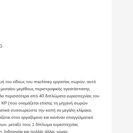
MG
υή του είδους του machiney εργασίας σωρών, αυτό
αι μεσαίου μεγέθους περιστροφικής εγκατάστασης
βει περισσότερα από 40 διπλώματα ευρεσιτεχνίας του
 KP (που ονομάζεται επίσης τη μηχανή σωρών
ματικά συσσωρεύστε την κοπή σε μεγάλη κλίμακα,
ίζεται στον εργαζόμενο και κανέναν επαγγελματικό
ων, μεταξύ τους 1 δίπλωμα ευρεσιτεχνίας
n, Ινδονησία και πολλές άλλες χώρες.