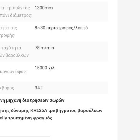
στη τρυπώντας
1300mm
πάνι διάμετρος:
τητα της
8~30 περιστροφές/λεπτό
τροφής:
α ταχύτητα
78 m/min
ών βαρούλκων:
15000 χιλ.
υργούν ύψος:
ό βάρος:
34 Τ
νη μηχανή διατρήσεων σωρών
ρησης δύναμης KR125A τραβήγματος βαρούλκων
elly τρυπημένη φραγμός