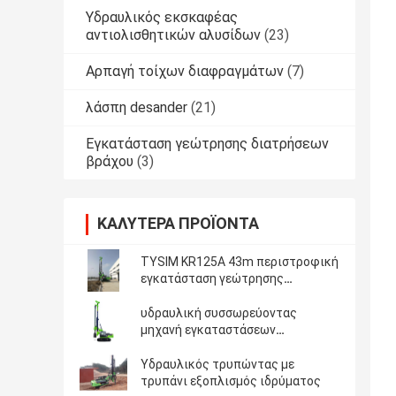
Υδραυλικός εκσκαφέας
αντιολισθητικών αλυσίδων
(23)
Αρπαγή τοίχων διαφραγμάτων
(7)
λάσπη desander
(21)
Εγκατάσταση γεώτρησης διατρήσεων
βράχου
(3)
ΚΑΛΎΤΕΡΑ ΠΡΟΪΌΝΤΑ
TYSIM KR125A 43m περιστροφική
εγκατάσταση γεώτρησης
διατρήσεων βάθους
υδραυλική συσσωρεύοντας
μηχανή εγκαταστάσεων
γεώτρησης
Υδραυλικός τρυπώντας με
τρυπάνι εξοπλισμός ιδρύματος