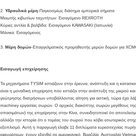
2.
Υδραυλικά μέρη
-Παγκοσμίως διάσημα εμπορικά σήματα
Μειωτής κιβωτίων ταχυτήτων: Εισαγόμενο REXROTH
Κύριες αντλία & βαλβίδα: Εισαγόμενο KAWASAKI (Ιαπωνία)
Μάνικα: Εισαγόμενος
3.
Μέρη δομών
-Επαγγελματικός προμηθευτής μερών δομών για XC
Εισαγωγή επιχείρησης
Τα μηχανήματα TYSIM εστιάζουν στην έρευνα, ανάπτυξη και η κατασκε
είναι η μοναδική επιχείρηση που εστιάζει στην ανάπτυξη της μικρού κ
γεώτρησης διατρήσεων υποβάλλοντας αίτηση για αστική, τώρα έχει λά
machiney εργασίας σωρών. Ο αρχικός διακόπτης σωρών μεγέθους της
σπασιμάτων) της επιχείρησης στην Κίνα, συνειδητοποιεί ότι αποτελεσ
αλλάζει την ιστορία ότι ο τομέας του σωρού που κόβει εσωτερικός στηρ
εξοπλισμό. Αυτή η παραγωγή έλαβε 11 διπλώματα ευρεσιτεχνίας πυρήν
εφευρέσεων, έχουν εξαχθεί σε αμερικανικό, Βραζιλία, Αυστραλία,Vietma