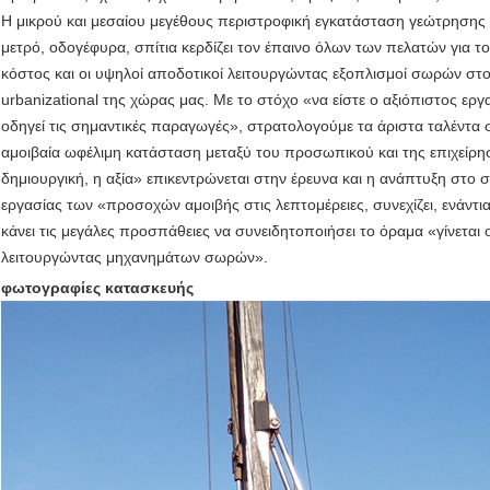
Η μικρού και μεσαίου μεγέθους περιστροφική εγκατάσταση γεώτρησης
μετρό, οδογέφυρα, σπίτια κερδίζει τον έπαινο όλων των πελατών για τ
κόστος και οι υψηλοί αποδοτικοί λειτουργώντας εξοπλισμοί σωρών στο
urbanizational της χώρας μας. Με το στόχο «να είστε ο αξιόπιστος ερ
οδηγεί τις σημαντικές παραγωγές», στρατολογούμε τα άριστα ταλέντα σ
αμοιβαία ωφέλιμη κατάσταση μεταξύ του προσωπικού και της επιχείρ
δημιουργική, η αξία» επικεντρώνεται στην έρευνα και η ανάπτυξη στο 
εργασίας των «προσοχών αμοιβής στις λεπτομέρειες, συνεχίζει, ενάντι
κάνει τις μεγάλες προσπάθειες να συνειδητοποιήσει το όραμα «γίνεται
λειτουργώντας μηχανημάτων σωρών».
φωτογραφίες κατασκευής