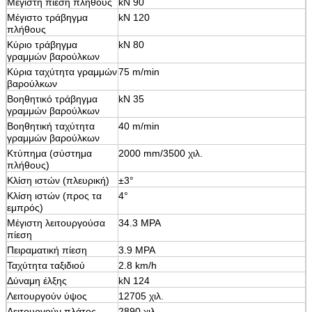
Μέγιστη πίεση πλήθους
kN 90
Μέγιστο τράβηγμα
kN 120
πλήθους
Κύριο τράβηγμα
kN 80
γραμμών βαρούλκων
Κύρια ταχύτητα γραμμών
75 m/min
βαρούλκων
Βοηθητικό τράβηγμα
kN 35
γραμμών βαρούλκων
Βοηθητική ταχύτητα
40 m/min
γραμμών βαρούλκων
Κτύπημα (σύστημα
2000 mm/3500 χιλ.
πλήθους)
Κλίση ιστών (πλευρική)
±3°
Κλίση ιστών (προς τα
4°
εμπρός)
Μέγιστη λειτουργούσα
34.3 MPA
πίεση
Πειραματική πίεση
3.9 MPA
Ταχύτητα ταξιδιού
2.8 km/h
Δύναμη έλξης
kN 124
Λειτουργούν ύψος
12705 χιλ.
Λειτουργούν πλάτος
2890 χιλ.