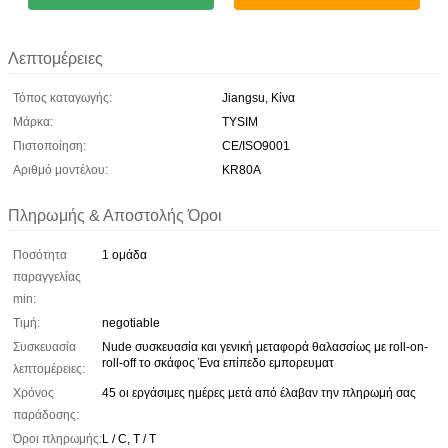
Λεπτομέρειες
Τόπος καταγωγής:
Jiangsu, Κίνα
Μάρκα:
TYSIM
Πιστοποίηση:
CE/ISO9001
Αριθμό μοντέλου:
KR80A
Πληρωμής & Αποστολής Όροι
Ποσότητα
1 ομάδα
παραγγελίας
min:
Τιμή:
negotiable
Συσκευασία
Nude συσκευασία και γενική μεταφορά θαλασσίως με roll-on-
roll-off το σκάφος Ένα επίπεδο εμπορευματ
λεπτομέρειες:
Χρόνος
45 οι εργάσιμες ημέρες μετά από έλαβαν την πληρωμή σας
παράδοσης:
Όροι πληρωμής:
L / C, T / T