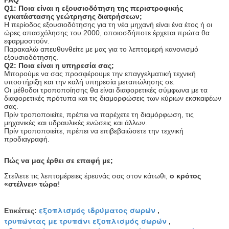
Q1: Ποια είναι η εξουσιοδότηση της περιστροφικής
εγκατάστασης γεώτρησης διατρήσεων;
Η περίοδος εξουσιοδότησης για τη νέα μηχανή είναι ένα έτος ή οι
ώρες απασχόλησης του 2000, οποιοσδήποτε έρχεται πρώτα θα
εφαρμοστούν.
Παρακαλώ απευθυνθείτε με μας για το λεπτομερή κανονισμό
εξουσιοδότησης.
Q2: Ποια είναι η υπηρεσία σας;
Μπορούμε να σας προσφέρουμε την επαγγελματική τεχνική
υποστήριξη και την καλή υπηρεσία μεταπώλησης σε.
Οι μέθοδοι τροποποίησης θα είναι διαφορετικές σύμφωνα με τα
διαφορετικές πρότυπα και τις διαμορφώσεις των κύριων εκσκαφέων
σας.
Πρίν τροποποιείτε, πρέπει να παρέχετε τη διαμόρφωση, τις
μηχανικές και υδραυλικές ενώσεις και άλλων.
Πρίν τροποποιείτε, πρέπει να επιβεβαιώσετε την τεχνική
προδιαγραφή.
Πώς να μας έρθει σε επαφή με;
Στείλετε τις λεπτομέρειες έρευνάς σας στον κάτωθι,
ο κρότος
«στέλνει» τώρα
!
εξοπλισμός ιδρύματος σωρών
Ετικέττες:
,
τρυπώντας με τρυπάνι εξοπλισμός σωρών
,