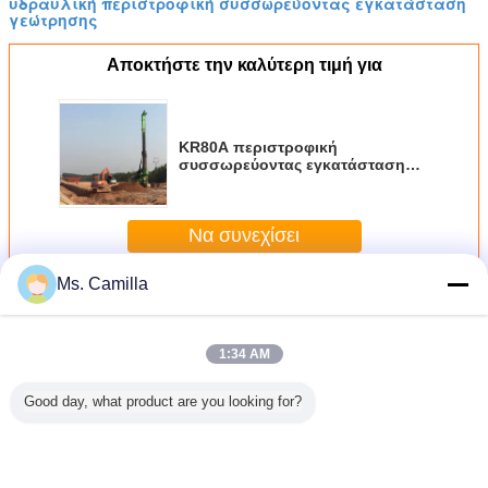
υδραυλική περιστροφική συσσωρεύοντας εγκατάσταση
γεώτρησης
Αποκτήστε την καλύτερη τιμή για
KR80A περιστροφική
συσσωρεύοντας εγκατάσταση
γεώτρησης υψηλής
αποδοτικότητας, τρυπώντας με
τρυπάνι διάμετρος 1000 μέγιστου
Να συνεχίσει
χιλ. βάθους 28 Μ διάτρυσης
Ms. Camilla
Περισσότεροι
Περιστροφικός συγκρότημα πασσαλόπηξης
1:34 AM
Good day, what product are you looking for?
 KR80M
KR125A
Υδραυλικός
Μηχανή
Τρυπημέν
ρών
υδραυλική
συσσωρεύοντας
διατρήσεων
μηχανή 
ήσεων
περιστροφική
εξοπλισμός
γεωτρήσεων,
σωρών τ
υής CFA
συσσωρεύοντας
εγκαταστάσεων
υδραυλικό CFA