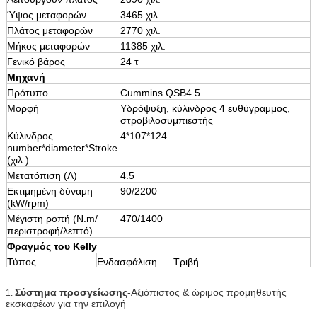
Ύψος μεταφορών
3465 χιλ.
Πλάτος μεταφορών
2770 χιλ.
Μήκος μεταφορών
11385 χιλ.
Γενικό βάρος
24 τ
Μηχανή
Πρότυπο
Cummins QSB4.5
Μορφή
Υδρόψυξη, κύλινδρος 4 ευθύγραμμος,
στροβιλοσυμπιεστής
Κύλινδρος
4*107*124
number*diameter*Stroke
(χιλ.)
Μετατόπιση (Λ)
4.5
Εκτιμημένη δύναμη
90/2200
(kW/rpm)
Μέγιστη ροπή (N.m/
470/1400
περιστροφή/λεπτό)
Φραγμός του Kelly
Τύπος
Ενδασφάλιση
Τριβή
Section*length
3*7800 χιλ.
4*7800 χιλ.
Σύστημα προσγείωσης
-Αξιόπιστος & ώριμος προμηθευτής
Βάθος
22 μ
28 μ
1.
εκσκαφέων για την επιλογή