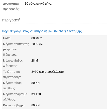
Δυνατότητα
30 σύνολα ανά μήνα
προσφοράς:
περιγραφή
Περιστροφικός συγκρότημα πασσαλόπηξης
Ροπή:
80 kN.m
Μέγιστη τρυπώντας
1000 χιλ.
με τρυπάνι
διάμετρος:
Μέγιστο βάθος
28 Μ
διάτρυσης:
Ταχύτητα της
8~30 περιστροφές/λεπτό
περιστροφής:
Μέγιστη πίεση
80 KN
πλήθους:
Μέγιστο τράβηγμα
kN 120
πλήθους:
Κύριο τράβηγμα
80 KN